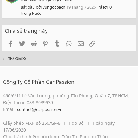
Bắt đầu bởi vungocbach
19 Tháng 7 2026
Trả lời: 0
Trong Nước
Chia sẻ trang này
Facebook
Twitter
Reddit
Pinterest
Tumblr
WhatsApp
Email
Link
Thế Giới Xe
Công Ty Cổ Phần Car Passion
460/6/11 Lê Văn Lương, phường Tân Phong, Quận 7, TP.HCM,
Điện thoại: 083-8039939
Email:
contact@carpassion.vn
Giấy phép MXH số 256/GP-BTTTT do Bộ TTTT cấp ngày
17/06/2020
Chịu trách nhiệm nội dung: Trần Thị Phương Thảo