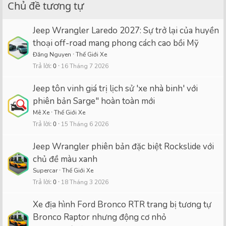
Chủ đề tương tự
Jeep Wrangler Laredo 2027: Sự trở lại của huyền
thoại off-road mang phong cách cao bồi Mỹ
Đăng Nguyen
Thế Giới Xe
Trả lời
0
16 Tháng 7 2026
Jeep tôn vinh giá trị lịch sử 'xe nhà binh' với
phiên bản Sarge" hoàn toàn mới
Mê Xe
Thế Giới Xe
Trả lời
0
15 Tháng 6 2026
Jeep Wrangler phiên bản đặc biệt Rockslide với
chủ đề màu xanh
Supercar
Thế Giới Xe
Trả lời
0
18 Tháng 3 2026
Xe địa hình Ford Bronco RTR trang bị tương tự
Bronco Raptor nhưng động cơ nhỏ