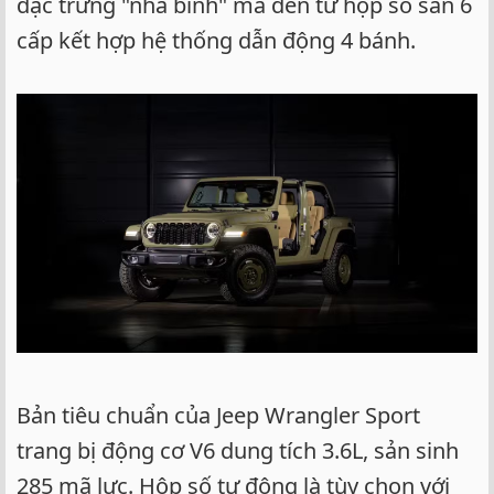
đặc trưng "nhà binh" mà đến từ hộp số sàn 6
cấp kết hợp hệ thống dẫn động 4 bánh.
Bản tiêu chuẩn của Jeep Wrangler Sport
trang bị động cơ V6 dung tích 3.6L, sản sinh
285 mã lực. Hộp số tự động là tùy chọn với