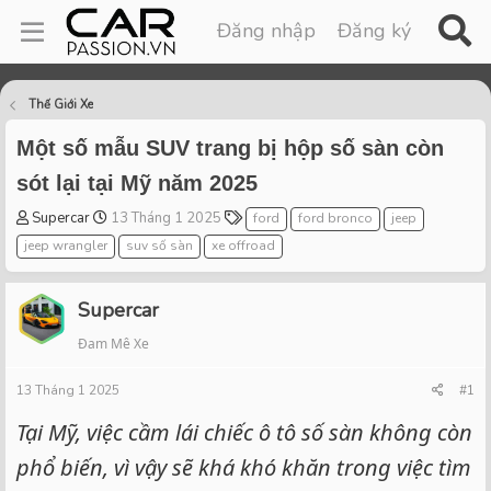
Đăng nhập
Đăng ký
Thế Giới Xe
Một số mẫu SUV trang bị hộp số sàn còn
sót lại tại Mỹ năm 2025
T
S
T
Supercar
13 Tháng 1 2025
ford
ford bronco
jeep
h
t
a
jeep wrangler
suv số sàn
xe offroad
r
a
g
e
r
s
a
t
Supercar
d
d
Đam Mê Xe
s
a
t
t
13 Tháng 1 2025
a
e
#1
r
Tại Mỹ, việc cầm lái chiếc ô tô số sàn không còn
t
e
phổ biến, vì vậy sẽ khá khó khăn trong việc tìm
r