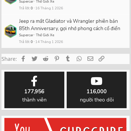
Supercar
Thế Giới Xe
Trả lời
0
16 Tháng 1 2026
Jeep ra mắt Gladiator và Wrangler phiên bản
85th Anniversary, gợi nhớ phong cách cổ điển
Supercar
Thế Giới Xe
Trả lời
0
14 Tháng 1 2026
Facebook
Twitter
Reddit
Pinterest
Tumblr
WhatsApp
Email
Link
Share:
177,956
116,000
thành viên
người theo dõi