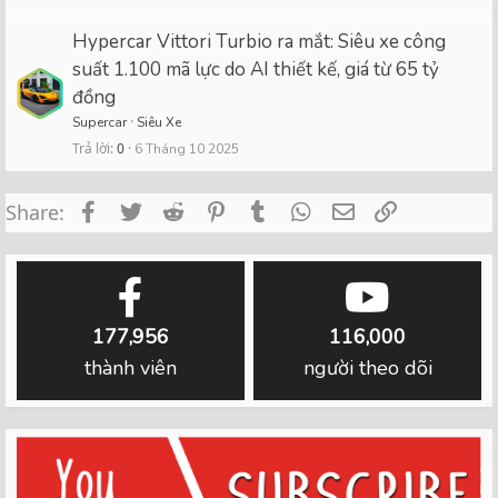
Hypercar Vittori Turbio ra mắt: Siêu xe công
suất 1.100 mã lực do AI thiết kế, giá từ 65 tỷ
đồng
Supercar
Siêu Xe
Trả lời
0
6 Tháng 10 2025
Facebook
Twitter
Reddit
Pinterest
Tumblr
WhatsApp
Email
Link
Share:
177,956
116,000
thành viên
người theo dõi