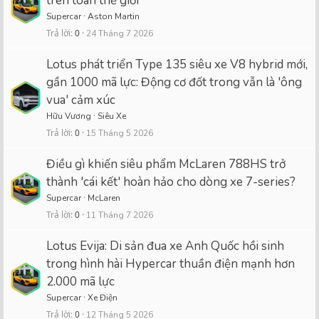
trên toàn thế giới
Supercar
Aston Martin
Trả lời
0
24 Tháng 7 2026
Lotus phát triển Type 135 siêu xe V8 hybrid mới,
gần 1000 mã lực: Động cơ đốt trong vẫn là 'ông
vua' cảm xúc
Hữu Vương
Siêu Xe
Trả lời
0
15 Tháng 5 2026
Điều gì khiến siêu phẩm McLaren 788HS trở
thành 'cái kết' hoàn hảo cho dòng xe 7-series?
Supercar
McLaren
Trả lời
0
11 Tháng 7 2026
Lotus Evija: Di sản đua xe Anh Quốc hồi sinh
trong hình hài Hypercar thuần điện mạnh hơn
2.000 mã lực
Supercar
Xe Điện
Trả lời
0
12 Tháng 5 2026