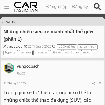
Đăng nhập
Đăng ký
Siêu Xe
Những chiếc siêu xe mạnh nhất thế giới
(phần 1)
T
S
T
vungocbach
21 Tháng 3 2020
1.000 mã lực
aston martin
h
t
a
hypercar
mclaren
mercedes
siêu xe
xe thể thao
zenvo
r
a
g
e
r
s
a
t
vungocbach
d
d
Phụ Xế
s
a
t
t
21 Tháng 3 2020
a
e
#1
r
Trong giới xe hơi hiện tại, ngoài xu thế là
t
e
những chiếc thể thao đa dụng (SUV), các
r