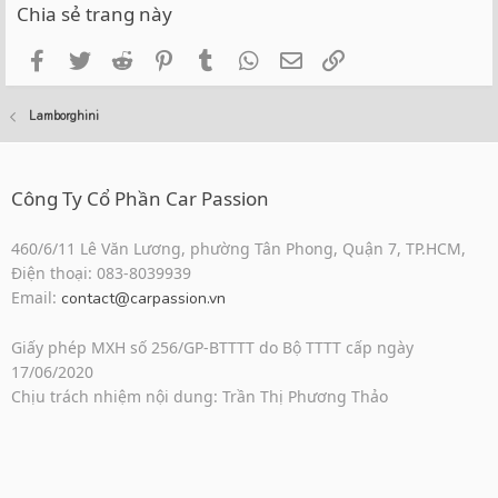
Chia sẻ trang này
Facebook
Twitter
Reddit
Pinterest
Tumblr
WhatsApp
Email
Link
Lamborghini
Công Ty Cổ Phần Car Passion
460/6/11 Lê Văn Lương, phường Tân Phong, Quận 7, TP.HCM,
Điện thoại: 083-8039939
Email:
contact@carpassion.vn
Giấy phép MXH số 256/GP-BTTTT do Bộ TTTT cấp ngày
17/06/2020
Chịu trách nhiệm nội dung: Trần Thị Phương Thảo