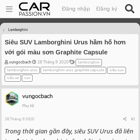
Đăng nhập
Đăng ký
Lamborghini
Siêu SUV Lamborghini Urus hầm hố hơn
với gói màu sơn Graphite Capsule
T
S
T
vungocbach
28 Tháng 9 2020
lamborghini
h
t
a
lamborghini urus
lamborghini urus graphite capsule
siêu suv
r
a
g
siêu xe
suv
e
r
s
a
t
d
d
vungocbach
s
a
t
t
Phụ Xế
a
e
r
28 Tháng 9 2020
#1
t
Trong thời gian gần đây, siêu SUV Urus đã liên
e
r