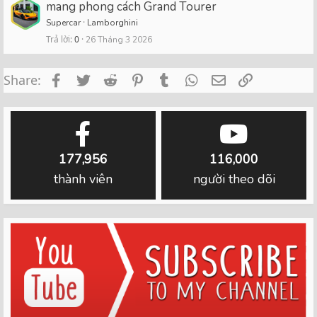
mang phong cách Grand Tourer
Supercar
Lamborghini
Trả lời
0
26 Tháng 3 2026
Facebook
Twitter
Reddit
Pinterest
Tumblr
WhatsApp
Email
Link
Share:
177,956
116,000
thành viên
người theo dõi