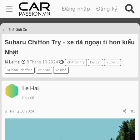
Đăng nhập
Đăng ký
Thế Giới Xe
Subaru Chiffon Try - xe dã ngoại tí hon kiểu
Nhật
T
S
T
Le Hai
8 Tháng 10 2024
chiffon try
kei car
subaru
h
t
a
subaru chiffon
xe nhật
xe nhỏ
r
a
g
e
r
s
a
t
Le Hai
d
d
Phụ Xế
s
a
t
t
8 Tháng 10 2024
a
e
#1
r
t
e
r