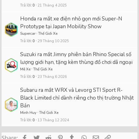
Trả lời
0
21 Tháng 4 2025
Honda ra mắt xe điện nhỏ gọn mới Super-N
Prototype tại Japan Mobility Show
Supercar
Thế Giới Xe
Trả lời
0
29 Tháng 10 2025
Suzuki ra mắt Jimny phiên bản Rhino Special số
lượng giới hạn, tặng kèm thùng đồ chơi dã ngoại
Mê Xe
Thế Giới Xe
Trả lời
0
23 Tháng 6 2026
Subaru ra mắt WRX và Levorg STI Sport R-
Black Limited chỉ dành riêng cho thị trường Nhật
Bản
Minh Huy
Thế Giới Xe
Trả lời
0
13 Tháng 12 2024
Facebook
Twitter
Reddit
Pinterest
Tumblr
WhatsApp
Email
Link
Share: