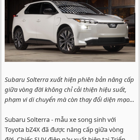
e
r
Subaru Solterra xuất hiện phiên bản nâng cấp
giữa vòng đời không chỉ cải thiện hiệu suất,
phạm vi di chuyển mà còn thay đổi diện mạo...
Subaru Solterra - mẫu xe song sinh với
Toyota bZ4X đã được nâng cấp giữa vòng
đời. Chiếc SUV điện này xuất hiện tại Triển