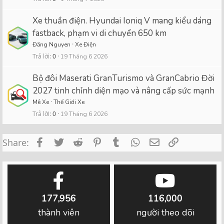
Xe thuần điện. Hyundai Ioniq V mang kiểu dáng
fastback, phạm vi di chuyển 650 km
Đăng Nguyen
Xe Điện
Trả lời
0
19 Tháng 6 2026
Bộ đôi Maserati GranTurismo và GranCabrio Đời
2027 tinh chỉnh diện mạo và nâng cấp sức mạnh
Mê Xe
Thế Giới Xe
Trả lời
0
19 Tháng 6 2026
Facebook
Twitter
Reddit
Pinterest
Tumblr
WhatsApp
Email
Link
Share:
177,956
116,000
thành viên
người theo dõi