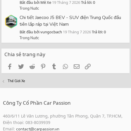
Bắt đầu bởi Mê Xe
19 Tháng 7 2026
Trả lời: 0
Trong Nước
Chi tiết Jaecoo J5 BEV - SUV điện Trung Quốc đầu
tiên lắp ráp tại Việt Nam
Bắt đầu bởi vungocbach
19 Tháng 7 2026
Trả lời: 0
Trong Nước
Chia sẻ trang này
Facebook
Twitter
Reddit
Pinterest
Tumblr
WhatsApp
Email
Link
Thế Giới Xe
Công Ty Cổ Phần Car Passion
460/6/11 Lê Văn Lương, phường Tân Phong, Quận 7, TP.HCM,
Điện thoại: 083-8039939
Email:
contact@carpassion.vn