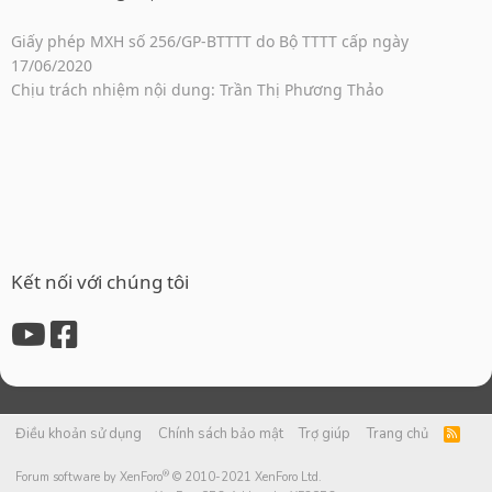
Giấy phép MXH số 256/GP-BTTTT do Bộ TTTT cấp ngày
17/06/2020
Chịu trách nhiệm nội dung: Trần Thị Phương Thảo
Kết nối với chúng tôi
Điều khoản sử dụng
Chính sách bảo mật
Trợ giúp
Trang chủ
R
S
S
®
Forum software by XenForo
© 2010-2021 XenForo Ltd.