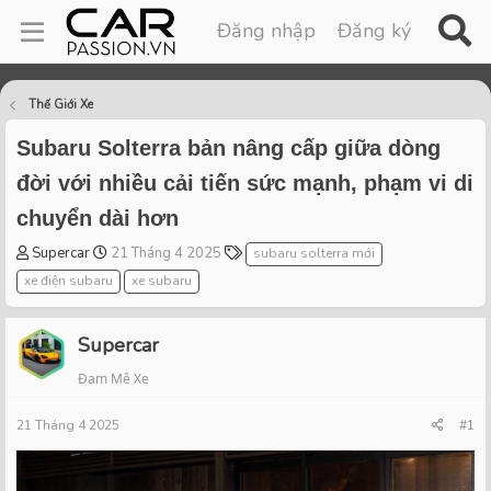
Đăng nhập
Đăng ký
Thế Giới Xe
Subaru Solterra bản nâng cấp giữa dòng
đời với nhiều cải tiến sức mạnh, phạm vi di
chuyển dài hơn
T
S
T
Supercar
21 Tháng 4 2025
subaru solterra mới
h
t
a
xe điện subaru
xe subaru
r
a
g
e
r
s
a
t
Supercar
d
d
Đam Mê Xe
s
a
t
t
21 Tháng 4 2025
a
e
#1
r
t