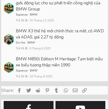
giới, động lực cho sự phát triển công nghệ của
BMW Group
Supercar
BMW
Trả lời
0
15 Tháng 12 2025
BMW X3 thế hệ mới chính thức ra mắt, có AWD
và ADAS, giá 2,27 tỷ đồng
Do Hai
BMW
Trả lời
0
6 Tháng 6 2025
BMW M850i Edition M Heritage: Tạm biệt mẫu
xe biểu tượng thập niên 1990
Supercar
BMW
Trả lời
0
18 Tháng 8 2025
Facebook
Twitter
Reddit
Pinterest
Tumblr
WhatsApp
Email
Link
Share: