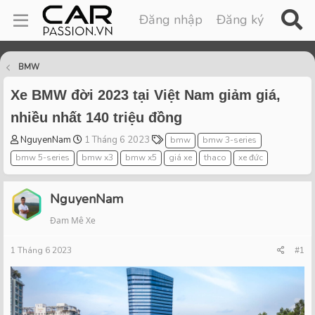
Đăng nhập
Đăng ký
BMW
Xe BMW đời 2023 tại Việt Nam giảm giá,
nhiều nhất 140 triệu đồng
T
S
T
NguyenNam
1 Tháng 6 2023
bmw
bmw 3-series
h
t
a
bmw 5-series
bmw x3
bmw x5
giá xe
thaco
xe đức
r
a
g
e
r
s
a
t
NguyenNam
d
d
Đam Mê Xe
s
a
t
t
1 Tháng 6 2023
a
e
#1
r
t
e
r