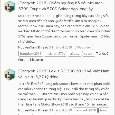
[Bangkok 2019] Chiêm ngưỡng bộ đôi McLaren
570S Coupe và 570S Spider đẹp lộng lẫy
McLaren 570S Coupe Tại gian hàng trưng bày của hãng siêu
xe McLaren đến từ Anh Quốc ở triển lãm ô tô Bangkok
Motor Show 2019 năm nay, bên cạnh tâm điểm 720S Spider
và chiếc MP4-12C “cổ điển” thì còn có sự hiện diện của 2 chiếc
570S, gồm bản Coupe tiêu chuẩn và bản Spider mui mở. Nếu
như chiếc...
Thread
5 Tháng 4 2019
NguyenNam
570s spider
Trả lời: 0
bangkok
2019
mclaren 570s
siêu xe
xe anh
Forum:
McLaren
[Bangkok 2019] Lexus RC 300 2019 về Việt Nam
với giá từ 3,27 tỷ đồng
Tại triển lãm ô tô Bangkok Motor Show 2019, nhà phân phối
các mẫu xe sang thương hiệu Lexus đã cho trưng bày chiếc
xe thể thao RC 300 đời 2019 mới nhất hiện nay, chính là bản
nâng cấp facelift giữa chu kỳ thế hệ hiện tại, từng ra mắt tại
triển lãm Paris Motor Show 2018 vào tháng 10 năm ngoái...
Thread
3 Tháng 4 2019
NguyenNam
bangkok
2019
lexus