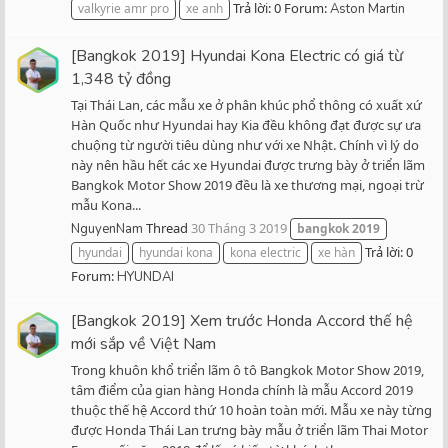
Trả lời: 0
Forum:
valkyrie amr pro
xe anh
Aston Martin
[Bangkok 2019] Hyundai Kona Electric có giá từ
1,348 tỷ đồng
Tại Thái Lan, các mẫu xe ở phân khúc phổ thông có xuất xứ
Hàn Quốc như Hyundai hay Kia đều không đạt được sự ưa
chuộng từ người tiêu dùng như với xe Nhật. Chính vì lý do
này nên hầu hết các xe Hyundai được trưng bày ở triển lãm
Bangkok Motor Show 2019 đều là xe thương mại, ngoại trừ
mẫu Kona...
Thread
30 Tháng 3 2019
NguyenNam
bangkok
2019
Trả lời: 0
hyundai
hyundai kona
kona electric
xe hàn
Forum:
HYUNDAI
[Bangkok 2019] Xem trước Honda Accord thế hệ
mới sắp về Việt Nam
Trong khuôn khổ triển lãm ô tô Bangkok Motor Show 2019,
tâm điểm của gian hàng Honda chính là mẫu Accord 2019
thuộc thế hệ Accord thứ 10 hoàn toàn mới. Mẫu xe này từng
được Honda Thái Lan trưng bày mẫu ở triển lãm Thai Motor