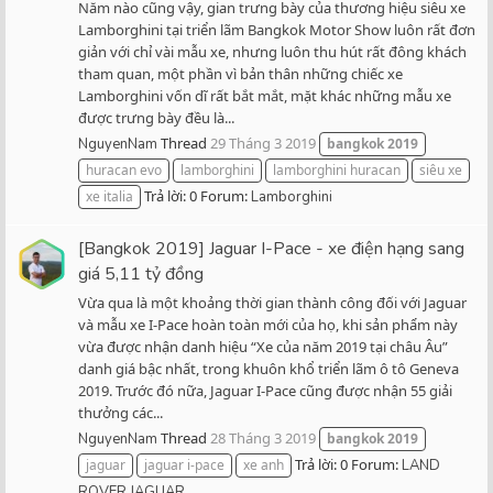
Năm nào cũng vậy, gian trưng bày của thương hiệu siêu xe
Lamborghini tại triển lãm Bangkok Motor Show luôn rất đơn
giản với chỉ vài mẫu xe, nhưng luôn thu hút rất đông khách
tham quan, một phần vì bản thân những chiếc xe
Lamborghini vốn dĩ rất bắt mắt, mặt khác những mẫu xe
được trưng bày đều là...
Thread
29 Tháng 3 2019
NguyenNam
bangkok
2019
huracan evo
lamborghini
lamborghini huracan
siêu xe
Trả lời: 0
Forum:
xe italia
Lamborghini
[Bangkok 2019] Jaguar I-Pace - xe điện hạng sang
giá 5,11 tỷ đồng
Vừa qua là một khoảng thời gian thành công đối với Jaguar
và mẫu xe I-Pace hoàn toàn mới của họ, khi sản phẩm này
vừa được nhận danh hiệu “Xe của năm 2019 tại châu Âu”
danh giá bậc nhất, trong khuôn khổ triển lãm ô tô Geneva
2019. Trước đó nữa, Jaguar I-Pace cũng được nhận 55 giải
thưởng các...
Thread
28 Tháng 3 2019
NguyenNam
bangkok
2019
Trả lời: 0
Forum:
jaguar
jaguar i-pace
xe anh
LAND
ROVER JAGUAR