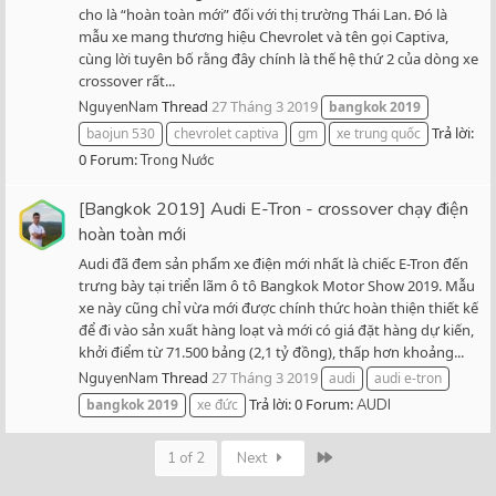
cho là “hoàn toàn mới” đối với thị trường Thái Lan. Đó là
mẫu xe mang thương hiệu Chevrolet và tên gọi Captiva,
cùng lời tuyên bố rằng đây chính là thế hệ thứ 2 của dòng xe
crossover rất...
Thread
27 Tháng 3 2019
NguyenNam
bangkok
2019
Trả lời:
baojun 530
chevrolet captiva
gm
xe trung quốc
0
Forum:
Trong Nước
[Bangkok 2019] Audi E-Tron - crossover chạy điện
hoàn toàn mới
Audi đã đem sản phẩm xe điện mới nhất là chiếc E-Tron đến
trưng bày tại triển lãm ô tô Bangkok Motor Show 2019. Mẫu
xe này cũng chỉ vừa mới được chính thức hoàn thiện thiết kế
để đi vào sản xuất hàng loạt và mới có giá đặt hàng dự kiến,
khởi điểm từ 71.500 bảng (2,1 tỷ đồng), thấp hơn khoảng...
Thread
27 Tháng 3 2019
NguyenNam
audi
audi e-tron
Trả lời: 0
Forum:
bangkok
2019
xe đức
AUDI
Last
1 of 2
Next