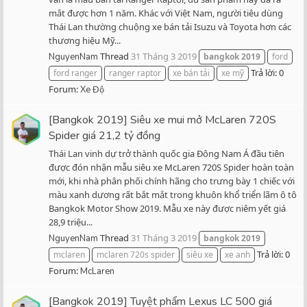
mắt được hơn 1 năm. Khác với Việt Nam, người tiêu dùng
Thái Lan thường chuộng xe bán tải Isuzu và Toyota hơn các
thương hiệu Mỹ...
Thread
31 Tháng 3 2019
NguyenNam
bangkok
2019
ford
Trả lời: 0
ford ranger
ranger raptor
xe bán tải
xe mỹ
Forum:
Xe Độ
[Bangkok 2019] Siêu xe mui mở McLaren 720S
Spider giá 21,2 tỷ đồng
Thái Lan vinh dự trở thành quốc gia Đông Nam Á đầu tiên
được đón nhận mẫu siêu xe McLaren 720S Spider hoàn toàn
mới, khi nhà phân phối chính hãng cho trưng bày 1 chiếc với
màu xanh dương rất bắt mắt trong khuôn khổ triển lãm ô tô
Bangkok Motor Show 2019. Mẫu xe này được niêm yết giá
28,9 triệu...
Thread
31 Tháng 3 2019
NguyenNam
bangkok
2019
Trả lời: 0
mclaren
mclaren 720s spider
siêu xe
xe anh
Forum:
McLaren
[Bangkok 2019] Tuyệt phẩm Lexus LC 500 giá