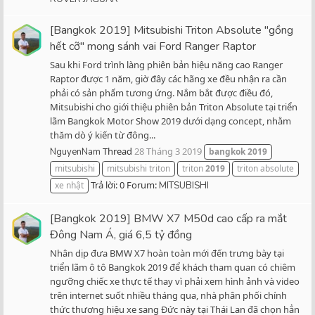
[Bangkok 2019] Mitsubishi Triton Absolute "gồng
hết cỡ" mong sánh vai Ford Ranger Raptor
Sau khi Ford trình làng phiên bản hiệu năng cao Ranger
Raptor được 1 năm, giờ đây các hãng xe đều nhận ra cần
phải có sản phẩm tương ứng. Nắm bắt được điều đó,
Mitsubishi cho giới thiệu phiên bản Triton Absolute tại triển
lãm Bangkok Motor Show 2019 dưới dạng concept, nhằm
thăm dò ý kiến từ đông...
Thread
28 Tháng 3 2019
NguyenNam
bangkok
2019
mitsubishi
mitsubishi triton
triton
2019
triton absolute
Trả lời: 0
Forum:
xe nhật
MITSUBISHI
[Bangkok 2019] BMW X7 M50d cao cấp ra mắt
Đông Nam Á, giá 6,5 tỷ đồng
Nhân dịp đưa BMW X7 hoàn toàn mới đến trưng bày tại
triển lãm ô tô Bangkok 2019 để khách tham quan có chiêm
ngưỡng chiếc xe thực tế thay vì phải xem hình ảnh và video
trên internet suốt nhiều tháng qua, nhà phân phối chính
thức thương hiệu xe sang Đức này tại Thái Lan đã chọn hẳn