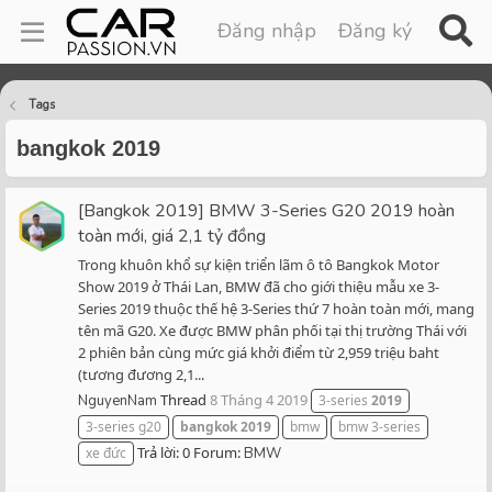
Đăng nhập
Đăng ký
Tags
bangkok 2019
[Bangkok 2019] BMW 3-Series G20 2019 hoàn
toàn mới, giá 2,1 tỷ đồng
Trong khuôn khổ sự kiện triển lãm ô tô Bangkok Motor
Show 2019 ở Thái Lan, BMW đã cho giới thiệu mẫu xe 3-
Series 2019 thuộc thế hệ 3-Series thứ 7 hoàn toàn mới, mang
tên mã G20. Xe được BMW phân phối tại thị trường Thái với
2 phiên bản cùng mức giá khởi điểm từ 2,959 triệu baht
(tương đương 2,1...
Thread
8 Tháng 4 2019
NguyenNam
3-series
2019
3-series g20
bangkok
2019
bmw
bmw 3-series
Trả lời: 0
Forum:
xe đức
BMW