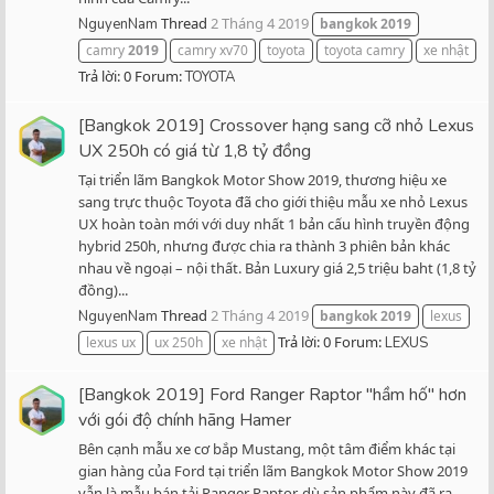
Thread
2 Tháng 4 2019
NguyenNam
bangkok
2019
camry
2019
camry xv70
toyota
toyota camry
xe nhật
Trả lời: 0
Forum:
TOYOTA
[Bangkok 2019] Crossover hạng sang cỡ nhỏ Lexus
UX 250h có giá từ 1,8 tỷ đồng
Tại triển lãm Bangkok Motor Show 2019, thương hiệu xe
sang trực thuộc Toyota đã cho giới thiệu mẫu xe nhỏ Lexus
UX hoàn toàn mới với duy nhất 1 bản cấu hình truyền động
hybrid 250h, nhưng được chia ra thành 3 phiên bản khác
nhau về ngoại – nội thất. Bản Luxury giá 2,5 triệu baht (1,8 tỷ
đồng)...
Thread
2 Tháng 4 2019
NguyenNam
bangkok
2019
lexus
Trả lời: 0
Forum:
lexus ux
ux 250h
xe nhật
LEXUS
[Bangkok 2019] Ford Ranger Raptor "hầm hố" hơn
với gói độ chính hãng Hamer
Bên cạnh mẫu xe cơ bắp Mustang, một tâm điểm khác tại
gian hàng của Ford tại triển lãm Bangkok Motor Show 2019
vẫn là mẫu bán tải Ranger Raptor, dù sản phẩm này đã ra