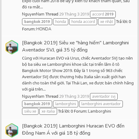
Expo cuối năm 2018 để lấy ý kiến từ khách tham quan, sau
đó ra mắt...
Thread
29 Tháng 3 2019
NguyenNam
accord
2019
Trả lời: 0
bangkok
2019
honda
honda accord
xe nhật
Forum:
HONDA
[Bangkok 2019] Siêu xe "hàng hiếm" Lamborghini
Aventador SVJ, giá 35 tỷ đồng
Cùng với Huracan EVO và Urus, chiếc Aventador SVJ tạo nên
bộ ba siêu xe Lamborghini khoe sắc tại triển lãm ô tô
Bangkok Motor Show 2019. Đây là 1 trong số 963 chiếc
Aventador SVJ được thương hiệu Italia sản xuất giới hạn
dành cho toàn thế giới. Tại Thái Lan, xe được bán chính hãng
với giá trên...
Thread
29 Tháng 3 2019
NguyenNam
aventador svj
bangkok
2019
lamborghini
lamborghini aventador
Trả lời: 0
Forum:
siêu xe
xe italia
Lamborghini
[Bangkok 2019] Lamborghini Huracan EVO đến
Đông Nam Á với giá 18 tỷ đồng