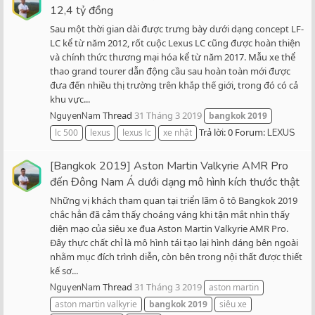
12,4 tỷ đồng
Sau một thời gian dài được trưng bày dưới dạng concept LF-
LC kể từ năm 2012, rốt cuộc Lexus LC cũng được hoàn thiện
và chính thức thương mại hóa kể từ năm 2017. Mẫu xe thể
thao grand tourer dẫn động cầu sau hoàn toàn mới được
đưa đến nhiều thị trường trên khắp thế giới, trong đó có cả
khu vực...
Thread
31 Tháng 3 2019
NguyenNam
bangkok
2019
Trả lời: 0
Forum:
lc 500
lexus
lexus lc
xe nhật
LEXUS
[Bangkok 2019] Aston Martin Valkyrie AMR Pro
đến Đông Nam Á dưới dạng mô hình kích thước thật
Những vị khách tham quan tại triển lãm ô tô Bangkok 2019
chắc hẳn đã cảm thấy choáng váng khi tận mắt nhìn thấy
diện mạo của siêu xe đua Aston Martin Valkyrie AMR Pro.
Đây thực chất chỉ là mô hình tái tạo lại hình dáng bên ngoài
nhằm mục đích trình diễn, còn bên trong nội thất được thiết
kế sơ...
Thread
31 Tháng 3 2019
NguyenNam
aston martin
aston martin valkyrie
bangkok
2019
siêu xe