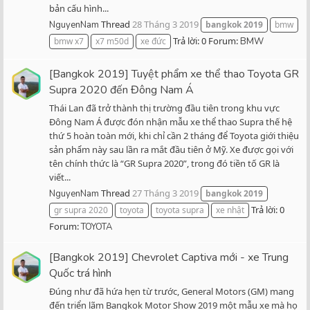
bản cấu hình...
Thread
28 Tháng 3 2019
NguyenNam
bangkok
2019
bmw
Trả lời: 0
Forum:
bmw x7
x7 m50d
xe đức
BMW
[Bangkok 2019] Tuyệt phẩm xe thể thao Toyota GR
Supra 2020 đến Đông Nam Á
Thái Lan đã trở thành thị trường đầu tiên trong khu vực
Đông Nam Á được đón nhận mẫu xe thể thao Supra thế hệ
thứ 5 hoàn toàn mới, khi chỉ cần 2 tháng để Toyota giới thiệu
sản phẩm này sau lần ra mắt đầu tiên ở Mỹ. Xe được gọi với
tên chính thức là “GR Supra 2020”, trong đó tiền tố GR là
viết...
Thread
27 Tháng 3 2019
NguyenNam
bangkok
2019
Trả lời: 0
gr supra 2020
toyota
toyota supra
xe nhật
Forum:
TOYOTA
[Bangkok 2019] Chevrolet Captiva mới - xe Trung
Quốc trá hình
Đúng như đã hứa hẹn từ trước, General Motors (GM) mang
đến triển lãm Bangkok Motor Show 2019 một mẫu xe mà họ