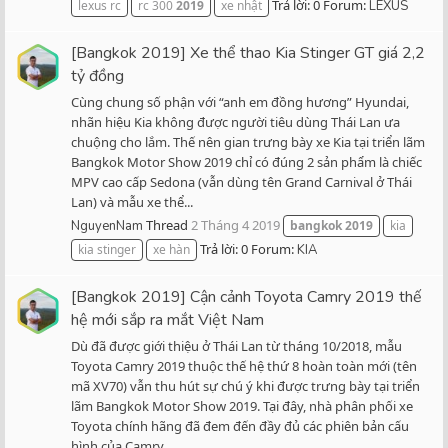
Trả lời: 0
Forum:
lexus rc
rc 300
2019
xe nhật
LEXUS
[Bangkok 2019] Xe thể thao Kia Stinger GT giá 2,2
tỷ đồng
Cùng chung số phận với “anh em đồng hương” Hyundai,
nhãn hiệu Kia không được người tiêu dùng Thái Lan ưa
chuộng cho lắm. Thế nên gian trưng bày xe Kia tại triển lãm
Bangkok Motor Show 2019 chỉ có đúng 2 sản phẩm là chiếc
MPV cao cấp Sedona (vẫn dùng tên Grand Carnival ở Thái
Lan) và mẫu xe thể...
Thread
2 Tháng 4 2019
NguyenNam
bangkok
2019
kia
Trả lời: 0
Forum:
kia stinger
xe hàn
KIA
[Bangkok 2019] Cận cảnh Toyota Camry 2019 thế
hệ mới sắp ra mắt Việt Nam
Dù đã được giới thiệu ở Thái Lan từ tháng 10/2018, mẫu
Toyota Camry 2019 thuộc thế hệ thứ 8 hoàn toàn mới (tên
mã XV70) vẫn thu hút sự chú ý khi được trưng bày tại triển
lãm Bangkok Motor Show 2019. Tại đây, nhà phân phối xe
Toyota chính hãng đã đem đến đầy đủ các phiên bản cấu
hình của Camry...