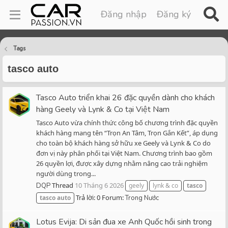
Đăng nhập
Đăng ký
Tags
tasco auto
Tasco Auto triển khai 26 đặc quyền dành cho khách
hàng Geely và Lynk & Co tại Việt Nam
Tasco Auto vừa chính thức công bố chương trình đặc quyền
khách hàng mang tên “Trọn An Tâm, Trọn Gắn Kết”, áp dụng
cho toàn bộ khách hàng sở hữu xe Geely và Lynk & Co do
đơn vị này phân phối tại Việt Nam. Chương trình bao gồm
26 quyền lợi, được xây dựng nhằm nâng cao trải nghiệm
người dùng trong...
Thread
10 Tháng 6 2026
DQP
geely
lynk & co
tasco
Trả lời: 0
Forum:
tasco
auto
Trong Nước
Lotus Evija: Di sản đua xe Anh Quốc hồi sinh trong