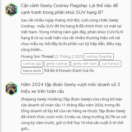
Cận cảnh Geely Coolray Flagship: Lợi thế nào để
cạnh tranh trong phân khúc SUV hạng B?
Sau rất nhiều ngày tháng chờ đợi, cuối cùng chiếc Geely
Coolray - mẫu SUV đô thị hạng B đã chính thức có mặt tại
Việt Nam. Trong những năm gần đây, phân khúc CUV/SUV
hạng B có sự xuất hiện của rất nhiều thương hiệu với vài
chục mẫu xe, bởi đây là thị phần cực kỳ hấp dẫn, điều này
cũng khiến...
Thread
22 Tháng 2 2025
Hoang Son
coolray flagship
coolray giá
geely coolray
geely việt nam
suv hạng b
Trả lời: 0
Forum:
tasco
auto
Đánh Giá Xe
Năm 2024 tập đoàn Geely vượt mốc doanh số 3
triệu xe trên toàn cầu
Zhejiang Geely Holding (Tập đoàn Geely) vừa công bố báo
cáo doanh số toàn cầu 11 tháng đầu năm 2024, trong đó
tổng doanh số lũy kế của các hãng xe thuộc Tập đoàn Geely
đã chính thức vượt mốc 3 triệu xe, tăng trưởng 20.7% so với
cùng kỳ năm trước, giữ vị thế Top 10 nhà sản xuất ô tô thế
giới...