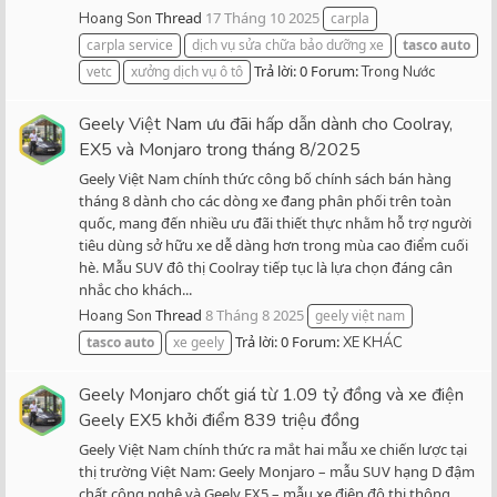
Thread
17 Tháng 10 2025
Hoang Son
carpla
carpla service
dịch vụ sửa chữa bảo dưỡng xe
tasco
auto
Trả lời: 0
Forum:
vetc
xưởng dịch vụ ô tô
Trong Nước
Geely Việt Nam ưu đãi hấp dẫn dành cho Coolray,
EX5 và Monjaro trong tháng 8/2025
Geely Việt Nam chính thức công bố chính sách bán hàng
tháng 8 dành cho các dòng xe đang phân phối trên toàn
quốc, mang đến nhiều ưu đãi thiết thực nhằm hỗ trợ người
tiêu dùng sở hữu xe dễ dàng hơn trong mùa cao điểm cuối
hè. Mẫu SUV đô thị Coolray tiếp tục là lựa chọn đáng cân
nhắc cho khách...
Thread
8 Tháng 8 2025
Hoang Son
geely việt nam
Trả lời: 0
Forum:
tasco
auto
xe geely
XE KHÁC
Geely Monjaro chốt giá từ 1.09 tỷ đồng và xe điện
Geely EX5 khởi điểm 839 triệu đồng
Geely Việt Nam chính thức ra mắt hai mẫu xe chiến lược tại
thị trường Việt Nam: Geely Monjaro – mẫu SUV hạng D đậm
chất công nghệ và Geely EX5 – mẫu xe điện đô thị thông