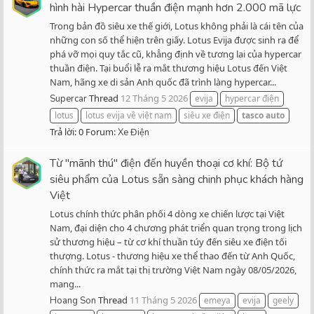
hình hài Hypercar thuần điện mạnh hơn 2.000 mã lực
Trong bản đồ siêu xe thế giới, Lotus không phải là cái tên của
những con số thể hiện trên giấy. Lotus Evija được sinh ra để
phá vỡ mọi quy tắc cũ, khẳng định về tương lai của hypercar
thuần điện. Tại buổi lễ ra mắt thương hiệu Lotus đến Việt
Nam, hãng xe di sản Anh quốc đã trình làng hypercar...
Thread
12 Tháng 5 2026
Supercar
evija
hypercar điện
lotus
lotus evija về việt nam
siêu xe điện
tasco
auto
Trả lời: 0
Forum:
Xe Điện
Từ "mãnh thú" điện đến huyền thoại cơ khí: Bộ tứ
siêu phẩm của Lotus sẵn sàng chinh phục khách hàng
Việt
Lotus chính thức phân phối 4 dòng xe chiến lược tại Việt
Nam, đại diện cho 4 chương phát triển quan trọng trong lịch
sử thương hiệu – từ cơ khí thuần túy đến siêu xe điện tối
thượng. Lotus - thương hiệu xe thể thao đến từ Anh Quốc,
chính thức ra mắt tại thị trường Việt Nam ngày 08/05/2026,
mang...
Thread
11 Tháng 5 2026
Hoang Son
emeya
evija
geely