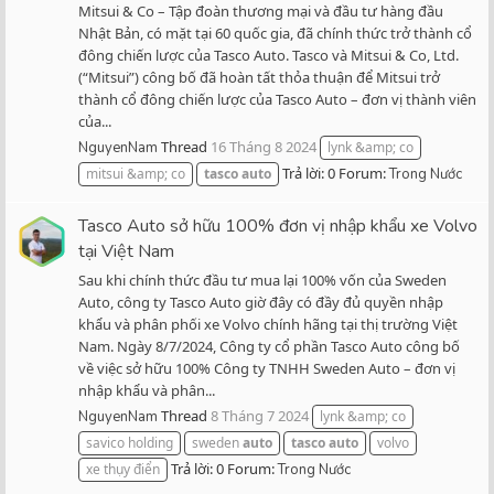
Mitsui & Co – Tập đoàn thương mại và đầu tư hàng đầu
Nhật Bản, có mặt tại 60 quốc gia, đã chính thức trở thành cổ
đông chiến lược của Tasco Auto. Tasco và Mitsui & Co, Ltd.
(“Mitsui”) công bố đã hoàn tất thỏa thuận để Mitsui trở
thành cổ đông chiến lược của Tasco Auto – đơn vị thành viên
của...
Thread
16 Tháng 8 2024
NguyenNam
lynk &amp; co
Trả lời: 0
Forum:
mitsui &amp; co
tasco
auto
Trong Nước
Tasco Auto sở hữu 100% đơn vị nhập khẩu xe Volvo
tại Việt Nam
Sau khi chính thức đầu tư mua lại 100% vốn của Sweden
Auto, công ty Tasco Auto giờ đây có đầy đủ quyền nhập
khẩu và phân phối xe Volvo chính hãng tại thị trường Việt
Nam. Ngày 8/7/2024, Công ty cổ phần Tasco Auto công bố
về việc sở hữu 100% Công ty TNHH Sweden Auto – đơn vị
nhập khẩu và phân...
Thread
8 Tháng 7 2024
NguyenNam
lynk &amp; co
savico holding
sweden
auto
tasco
auto
volvo
Trả lời: 0
Forum:
xe thụy điển
Trong Nước