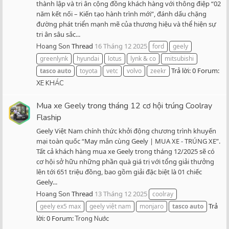
thành lập và tri ân cộng đồng khách hàng với thông điệp “02
năm kết nối – Kiến tạo hành trình mới”, đánh dấu chặng
đường phát triển mạnh mẽ của thương hiệu và thể hiện sự
tri ân sâu sắc...
Thread
16 Tháng 12 2025
Hoang Son
ford
geely
greenlynk
hyundai
lotus
lynk & co
mitsubishi
Trả lời: 0
Forum:
tasco
auto
toyota
vetc
volvo
zeekr
XE KHÁC
Mua xe Geely trong tháng 12 cơ hội trúng Coolray
Flaship
Geely Việt Nam chính thức khởi động chương trình khuyến
mại toàn quốc “May mắn cùng Geely | MUA XE - TRÚNG XE”.
Tất cả khách hàng mua xe Geely trong tháng 12/2025 sẽ có
cơ hội sở hữu những phần quà giá trị với tổng giải thưởng
lên tới 651 triệu đồng, bao gồm giải đặc biệt là 01 chiếc
Geely...
Thread
13 Tháng 12 2025
Hoang Son
coolray
Trả
geely ex5 max
geely việt nam
monjaro
tasco
auto
lời: 0
Forum:
Trong Nước