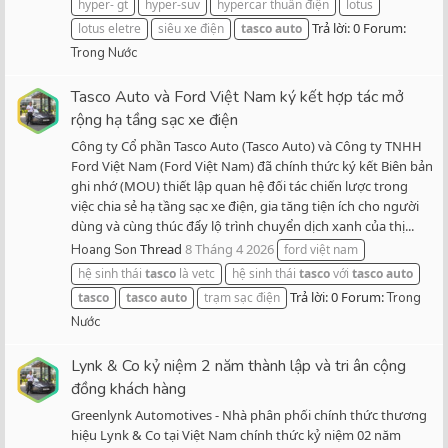
hyper- gt
hyper-suv
hypercar thuần điện
lotus
Trả lời: 0
Forum:
lotus eletre
siêu xe điện
tasco
auto
Trong Nước
Tasco Auto và Ford Việt Nam ký kết hợp tác mở
rộng hạ tầng sạc xe điện
Công ty Cổ phần Tasco Auto (Tasco Auto) và Công ty TNHH
Ford Việt Nam (Ford Việt Nam) đã chính thức ký kết Biên bản
ghi nhớ (MOU) thiết lập quan hệ đối tác chiến lược trong
việc chia sẻ hạ tầng sạc xe điện, gia tăng tiện ích cho người
dùng và cùng thúc đẩy lộ trình chuyển dịch xanh của thị...
Thread
8 Tháng 4 2026
Hoang Son
ford việt nam
hệ sinh thái
tasco
là vetc
hệ sinh thái
tasco
với
tasco
auto
Trả lời: 0
Forum:
tasco
tasco
auto
trạm sạc điện
Trong
Nước
Lynk & Co kỷ niệm 2 năm thành lập và tri ân cộng
đồng khách hàng
Greenlynk Automotives - Nhà phân phối chính thức thương
hiệu Lynk & Co tại Việt Nam chính thức kỷ niệm 02 năm