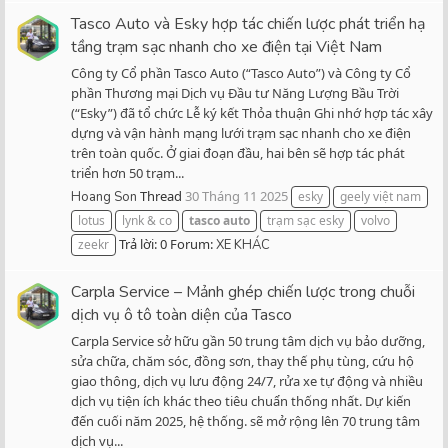
Tasco Auto và Esky hợp tác chiến lược phát triển hạ
tầng trạm sạc nhanh cho xe điện tại Việt Nam
Công ty Cổ phần Tasco Auto (“Tasco Auto”) và Công ty Cổ
phần Thương mại Dịch vụ Đầu tư Năng Lượng Bầu Trời
(“Esky”) đã tổ chức Lễ ký kết Thỏa thuận Ghi nhớ hợp tác xây
dựng và vận hành mạng lưới trạm sạc nhanh cho xe điện
trên toàn quốc. Ở giai đoạn đầu, hai bên sẽ hợp tác phát
triển hơn 50 trạm...
Thread
30 Tháng 11 2025
Hoang Son
esky
geely việt nam
lotus
lynk & co
tasco
auto
trạm sạc esky
volvo
Trả lời: 0
Forum:
zeekr
XE KHÁC
Carpla Service – Mảnh ghép chiến lược trong chuỗi
dịch vụ ô tô toàn diện của Tasco
Carpla Service sở hữu gần 50 trung tâm dịch vụ bảo dưỡng,
sửa chữa, chăm sóc, đồng sơn, thay thế phụ tùng, cứu hộ
giao thông, dịch vụ lưu động 24/7, rửa xe tự động và nhiều
dịch vụ tiện ích khác theo tiêu chuẩn thống nhất. Dự kiến
đến cuối năm 2025, hệ thống. sẽ mở rộng lên 70 trung tâm
dịch vụ...