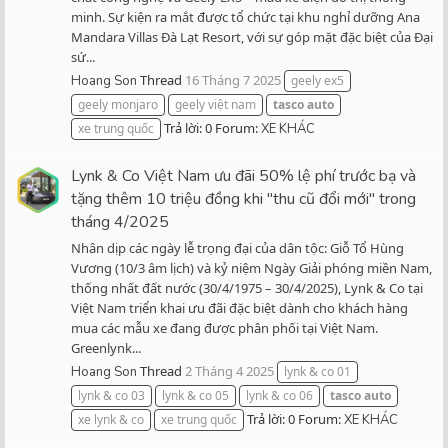
minh. Sự kiện ra mắt được tổ chức tại khu nghỉ dưỡng Ana
Mandara Villas Đà Lạt Resort, với sự góp mặt đặc biệt của Đại
sứ...
Thread
16 Tháng 7 2025
Hoang Son
geely ex5
geely monjaro
geely việt nam
tasco
auto
Trả lời: 0
Forum:
xe trung quốc
XE KHÁC
Lynk & Co Việt Nam ưu đãi 50% lệ phí trước bạ và
tặng thêm 10 triệu đồng khi "thu cũ đổi mới" trong
tháng 4/2025
Nhân dịp các ngày lễ trọng đại của dân tộc: Giỗ Tổ Hùng
Vương (10/3 âm lịch) và kỷ niệm Ngày Giải phóng miền Nam,
thống nhất đất nước (30/4/1975 – 30/4/2025), Lynk & Co tại
Việt Nam triển khai ưu đãi đặc biệt dành cho khách hàng
mua các mẫu xe đang được phân phối tại Việt Nam.
Greenlynk...
Thread
2 Tháng 4 2025
Hoang Son
lynk & co 01
lynk & co 03
lynk & co 05
lynk & co 06
tasco
auto
Trả lời: 0
Forum:
xe lynk & co
xe trung quốc
XE KHÁC