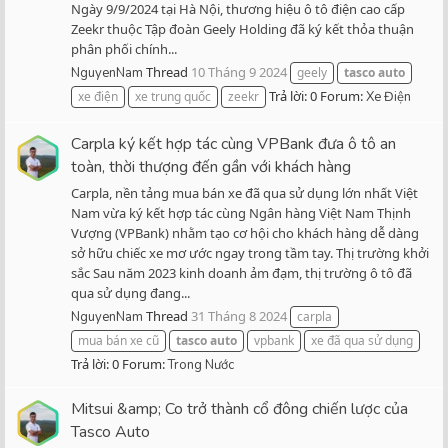
Ngày 9/9/2024 tại Hà Nội, thương hiệu ô tô điện cao cấp
Zeekr thuộc Tập đoàn Geely Holding đã ký kết thỏa thuận
phân phối chính...
Thread
10 Tháng 9 2024
NguyenNam
geely
tasco
auto
Trả lời: 0
Forum:
xe điện
xe trung quốc
zeekr
Xe Điện
Carpla ký kết hợp tác cùng VPBank đưa ô tô an
toàn, thời thượng đến gần với khách hàng
Carpla, nền tảng mua bán xe đã qua sử dụng lớn nhất Việt
Nam vừa ký kết hợp tác cùng Ngân hàng Việt Nam Thịnh
Vượng (VPBank) nhằm tạo cơ hội cho khách hàng dễ dàng
sở hữu chiếc xe mơ ước ngay trong tầm tay. Thị trường khởi
sắc Sau năm 2023 kinh doanh ảm đạm, thị trường ô tô đã
qua sử dụng đang...
Thread
31 Tháng 8 2024
NguyenNam
carpla
mua bán xe cũ
tasco
auto
vpbank
xe đã qua sử dụng
Trả lời: 0
Forum:
Trong Nước
Mitsui &amp; Co trở thành cổ đông chiến lược của
Tasco Auto