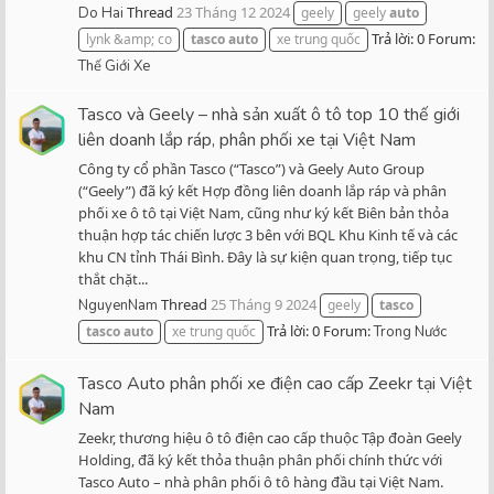
Thread
23 Tháng 12 2024
Do Hai
geely
geely
auto
Trả lời: 0
Forum:
lynk &amp; co
tasco
auto
xe trung quốc
Thế Giới Xe
Tasco và Geely – nhà sản xuất ô tô top 10 thế giới
liên doanh lắp ráp, phân phối xe tại Việt Nam
Công ty cổ phần Tasco (“Tasco”) và Geely Auto Group
(“Geely”) đã ký kết Hợp đồng liên doanh lắp ráp và phân
phối xe ô tô tại Việt Nam, cũng như ký kết Biên bản thỏa
thuận hợp tác chiến lược 3 bên với BQL Khu Kinh tế và các
khu CN tỉnh Thái Bình. Đây là sự kiện quan trọng, tiếp tục
thắt chặt...
Thread
25 Tháng 9 2024
NguyenNam
geely
tasco
Trả lời: 0
Forum:
tasco
auto
xe trung quốc
Trong Nước
Tasco Auto phân phối xe điện cao cấp Zeekr tại Việt
Nam
Zeekr, thương hiệu ô tô điện cao cấp thuộc Tập đoàn Geely
Holding, đã ký kết thỏa thuận phân phối chính thức với
Tasco Auto – nhà phân phối ô tô hàng đầu tại Việt Nam.