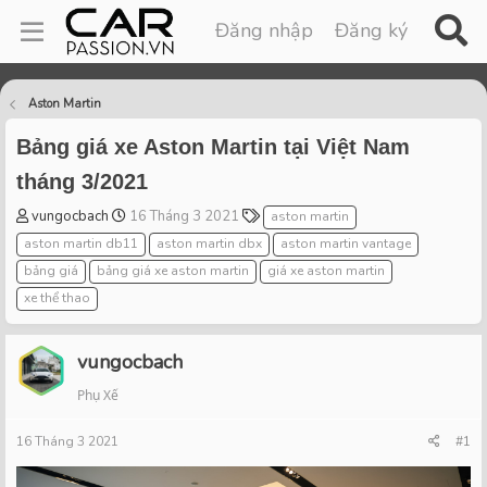
Đăng nhập
Đăng ký
Aston Martin
Bảng giá xe Aston Martin tại Việt Nam
tháng 3/2021
T
S
T
vungocbach
16 Tháng 3 2021
aston martin
h
t
a
aston martin db11
aston martin dbx
aston martin vantage
r
a
g
bảng giá
bảng giá xe aston martin
giá xe aston martin
e
r
s
xe thể thao
a
t
d
d
s
a
vungocbach
t
t
a
e
Phụ Xế
r
t
16 Tháng 3 2021
#1
e
r