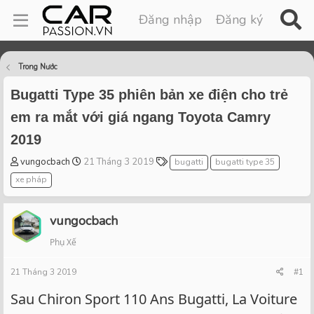
Đăng nhập
Đăng ký
Trong Nước
Bugatti Type 35 phiên bản xe điện cho trẻ
em ra mắt với giá ngang Toyota Camry
2019
T
S
T
vungocbach
21 Tháng 3 2019
bugatti
bugatti type 35
h
t
a
xe pháp
r
a
g
e
r
s
a
t
vungocbach
d
d
Phụ Xế
s
a
t
t
21 Tháng 3 2019
a
e
#1
r
Sau Chiron Sport 110 Ans Bugatti, La Voiture
t