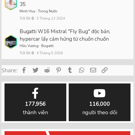
35
Minh Huy
Trong Nước
Trả lời
0
3 Tháng 12 2024
Bugatti W16 Mistral "Fly Bug" độc bản,
hypercar lấy cảm hứng từ chuồn chuồn
Hữu Vương
Bugatti
Trả lời
0
4 Tháng 5 2026
Facebook
Twitter
Reddit
Pinterest
Tumblr
WhatsApp
Email
Link
Share:
177,956
116,000
thành viên
người theo dõi