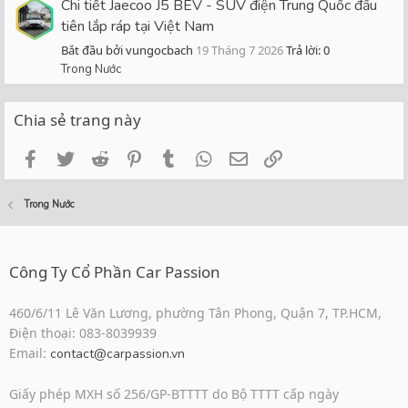
Chi tiết Jaecoo J5 BEV - SUV điện Trung Quốc đầu
tiên lắp ráp tại Việt Nam
Bắt đầu bởi vungocbach
19 Tháng 7 2026
Trả lời: 0
Trong Nước
Chia sẻ trang này
Facebook
Twitter
Reddit
Pinterest
Tumblr
WhatsApp
Email
Link
Trong Nước
Công Ty Cổ Phần Car Passion
460/6/11 Lê Văn Lương, phường Tân Phong, Quận 7, TP.HCM,
Điện thoại: 083-8039939
Email:
contact@carpassion.vn
Giấy phép MXH số 256/GP-BTTTT do Bộ TTTT cấp ngày