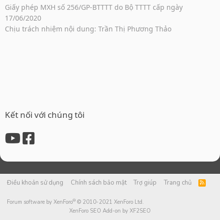
Giấy phép MXH số 256/GP-BTTTT do Bộ TTTT cấp ngày
17/06/2020
Chịu trách nhiệm nội dung: Trần Thị Phương Thảo
Kết nối với chúng tôi
Điều khoản sử dụng
Chính sách bảo mật
Trợ giúp
Trang chủ
R
S
S
®
Forum software by XenForo
© 2010-2021 XenForo Ltd.
XenForo SEO Add-on by XF2SEO