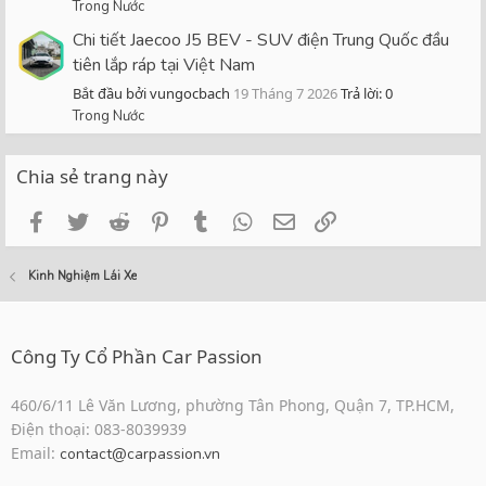
Trong Nước
Chi tiết Jaecoo J5 BEV - SUV điện Trung Quốc đầu
tiên lắp ráp tại Việt Nam
Bắt đầu bởi vungocbach
19 Tháng 7 2026
Trả lời: 0
Trong Nước
Chia sẻ trang này
Facebook
Twitter
Reddit
Pinterest
Tumblr
WhatsApp
Email
Link
Kinh Nghiệm Lái Xe
Công Ty Cổ Phần Car Passion
460/6/11 Lê Văn Lương, phường Tân Phong, Quận 7, TP.HCM,
Điện thoại: 083-8039939
Email:
contact@carpassion.vn