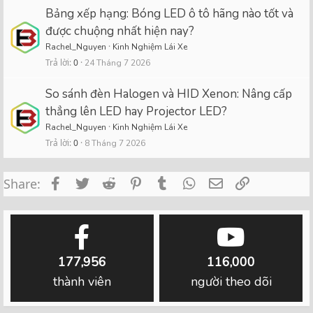
Bảng xếp hạng: Bóng LED ô tô hãng nào tốt và
được chuộng nhất hiện nay?
Rachel_Nguyen
Kinh Nghiệm Lái Xe
Trả lời
0
24 Tháng 7 2026
So sánh đèn Halogen và HID Xenon: Nâng cấp
thẳng lên LED hay Projector LED?
Rachel_Nguyen
Kinh Nghiệm Lái Xe
Trả lời
0
8 Tháng 7 2026
Facebook
Twitter
Reddit
Pinterest
Tumblr
WhatsApp
Email
Link
Share:
177,956
116,000
thành viên
người theo dõi