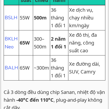
suất
chiếu
hành
36
Xe dịch vụ,
BSLH
55W
500m
tháng
chạy nhiều
1 đổi 1
km/ngày
Xe đô thị, đa
BKLH
300–
2 năm
65W
năng, công
500m
1 đổi 1
Neo
suất cao
36
Xe đường dài,
BALH
65W
~300m
tháng
SUV, Camry
1 đổi 1
Cả 3 dòng đều dùng chip Sanan, nhiệt độ vận
hành
-40°C đến 110°C
, plug-and-play không
cắt dây.