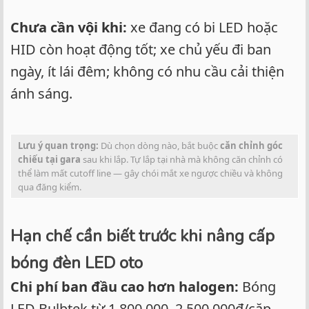
Chưa cần vội khi:
xe đang có bi LED hoặc
HID còn hoạt động tốt; xe chủ yếu đi ban
ngày, ít lái đêm; không có nhu cầu cải thiện
ánh sáng.
Lưu ý quan trọng:
Dù chọn dòng nào, bắt buộc
căn chỉnh góc
chiếu tại gara
sau khi lắp. Tự lắp tại nhà mà không căn chỉnh có
thể làm mất cutoff line — gây chói mắt xe ngược chiều và không
qua đăng kiểm.
Hạn chế cần biết trước khi nâng cấp
bóng đèn LED oto
Chi phí ban đầu cao hơn halogen:
Bóng
LED Bulbtek từ 1.800.000–2.500.000₫/cặp —