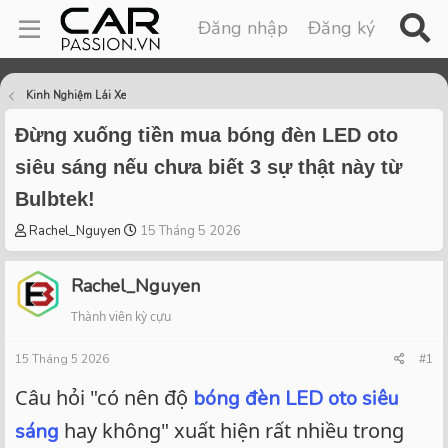
Đăng nhập
Đăng ký
Kinh Nghiệm Lái Xe
Đừng xuống tiền mua bóng đèn LED oto
siêu sáng nếu chưa biết 3 sự thật này từ
Bulbtek!
T
S
Rachel_Nguyen
15 Tháng 5 2026
h
t
r
a
Rachel_Nguyen
e
r
a
t
Thành viên kỳ cựu
d
d
s
a
15 Tháng 5 2026
#1
t
t
a
e
Câu hỏi "có nên độ
bóng đèn LED oto siêu
r
hay không" xuất hiện rất nhiều trong
sáng
t