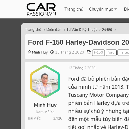
Trang chủ
Chuyên mục
Di
Trang chủ
Diễn đàn
Tư Vấn & Kỹ Thuật
Xe Độ
Ford F-150 Harley-Davidson 20
T
S
T
Minh Huy
13 Tháng 2 2020
f-150
ford
harle
h
t
a
r
a
g
13 Tháng 2 2020
e
r
s
a
t
Ford đã bỏ phiên bản đặ
d
d
của mình từ năm 2013. T
s
a
t
t
Tuscany Motor Company đ
a
e
phiên bản Harley dựa tr
r
Minh Huy
t
nhiều sự chú ý nhưng tạ
Đam Mê Xe
e
đến một mẫu tùy biến đầ
Bài viết
3,126
r
tiết gợi nhắc về Harley-