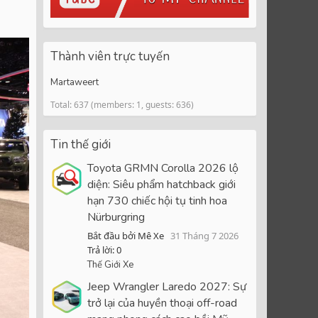
Thành viên trực tuyến
Martaweert
Total: 637 (members: 1, guests: 636)
Tin thế giới
Toyota GRMN Corolla 2026 lộ
diện: Siêu phẩm hatchback giới
hạn 730 chiếc hội tụ tinh hoa
Nürburgring
Bắt đầu bởi Mê Xe
31 Tháng 7 2026
Trả lời: 0
Thế Giới Xe
Jeep Wrangler Laredo 2027: Sự
trở lại của huyền thoại off-road