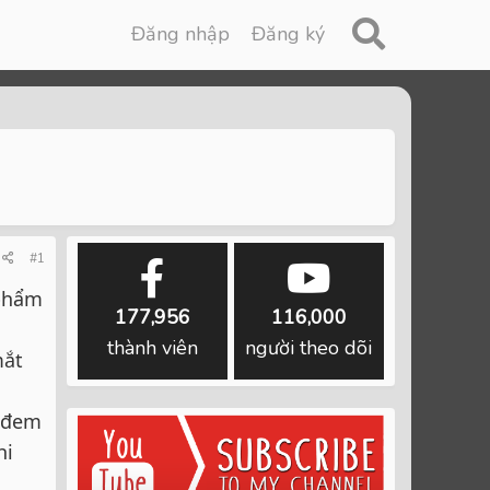
Đăng nhập
Đăng ký
#1
 phẩm
177,956
116,000
thành viên
người theo dõi
mắt
ã đem
hi