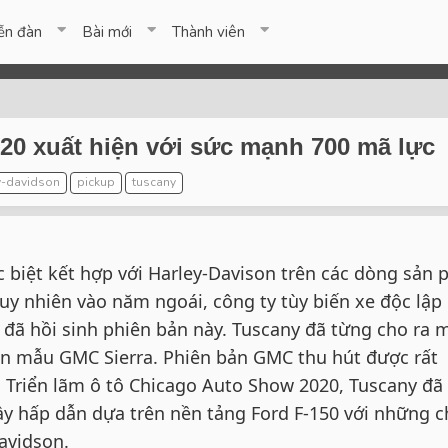
ễn đàn
Bài mới
Thành viên
20 xuất hiện với sức mạnh 700 mã lực
y-davidson
pickup
tuscany
c biệt kết hợp với Harley-Davison trên các dòng sản
uy nhiên vào năm ngoái, công ty tùy biến xe độc lập
ã hồi sinh phiên bản này. Tuscany đã từng cho ra 
ên mẫu GMC Sierra. Phiên bản GMC thu hút được rất
i Triển lãm ô tô Chicago Auto Show 2020, Tuscany đ
y hấp dẫn dựa trên nền tảng Ford F-150 với những c
Davidson.