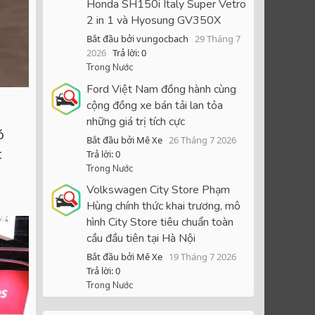
Honda SH150i Italy Super Vetro
2 in 1 và Hyosung GV350X
Bắt đầu bởi vungocbach
29 Tháng 7
2026
Trả lời: 0
Trong Nước
Ford Việt Nam đồng hành cùng
cộng đồng xe bán tải lan tỏa
những giá trị tích cực
ó
Bắt đầu bởi Mê Xe
26 Tháng 7 2026
t
Trả lời: 0
Trong Nước
Volkswagen City Store Phạm
Hùng chính thức khai trương, mô
hình City Store tiêu chuẩn toàn
cầu đầu tiên tại Hà Nội
Bắt đầu bởi Mê Xe
19 Tháng 7 2026
Trả lời: 0
Trong Nước