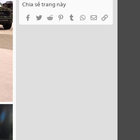
Chia sẻ trang này
Facebook
Twitter
Reddit
Pinterest
Tumblr
WhatsApp
Email
Link