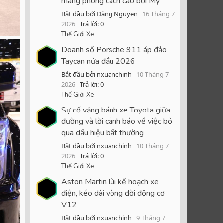
mang phong cách cao bồi Mỹ
Bắt đầu bởi Đăng Nguyen
16 Tháng 7
2026
Trả lời: 0
Thế Giới Xe
Doanh số Porsche 911 áp đảo
Taycan nửa đầu 2026
Bắt đầu bởi nxuanchinh
10 Tháng 7
2026
Trả lời: 0
Thế Giới Xe
Sự cố văng bánh xe Toyota giữa
đường và lời cảnh báo về việc bỏ
qua dấu hiệu bất thường
Bắt đầu bởi nxuanchinh
10 Tháng 7
2026
Trả lời: 0
Thế Giới Xe
Aston Martin lùi kế hoạch xe
điện, kéo dài vòng đời động cơ
V12
Bắt đầu bởi nxuanchinh
9 Tháng 7