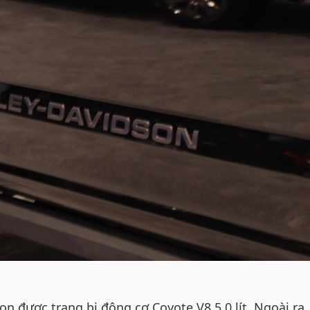
on được trang bị động cơ Coyote V8 5.0 lít. Ngoài ra,