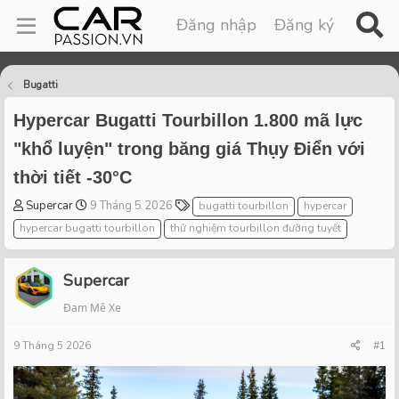
Đăng nhập
Đăng ký
Bugatti
Hypercar Bugatti Tourbillon 1.800 mã lực
"khổ luyện" trong băng giá Thụy Điển với
thời tiết -30°C
T
S
T
Supercar
9 Tháng 5 2026
bugatti tourbillon
hypercar
h
t
a
hypercar bugatti tourbillon
thử nghiệm tourbillon đường tuyết
r
a
g
e
r
s
a
t
Supercar
d
d
Đam Mê Xe
s
a
t
t
9 Tháng 5 2026
a
e
#1
r
t