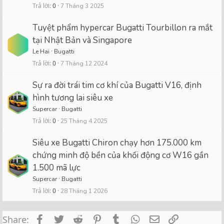
Trả lời
0
7 Tháng 3 2025
Tuyệt phẩm hypercar Bugatti Tourbillon ra mắt
tại Nhật Bản và Singapore
Le Hai
Bugatti
Trả lời
0
7 Tháng 12 2024
Sự ra đời trái tim cơ khí của Bugatti V16, định
hình tương lai siêu xe
Supercar
Bugatti
Trả lời
0
25 Tháng 4 2025
Siêu xe Bugatti Chiron chạy hơn 175.000 km
chứng minh độ bền của khối động cơ W16 gần
1.500 mã lực
Supercar
Bugatti
Trả lời
0
28 Tháng 1 2026
Facebook
Twitter
Reddit
Pinterest
Tumblr
WhatsApp
Email
Link
Share: