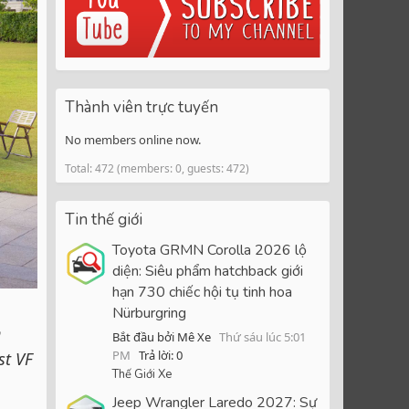
Thành viên trực tuyến
No members online now.
Total: 472 (members: 0, guests: 472)
Tin thế giới
Toyota GRMN Corolla 2026 lộ
diện: Siêu phẩm hatchback giới
hạn 730 chiếc hội tụ tinh hoa
Nürburgring
n
Bắt đầu bởi Mê Xe
Thứ sáu lúc 5:01
PM
Trả lời: 0
st VF
Thế Giới Xe
Jeep Wrangler Laredo 2027: Sự