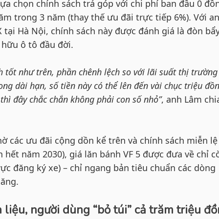
ựa chọn chính sách trả góp với chi phí ban đầu 0 đồ
năm trong 3 năm (thay thế ưu đãi trực tiếp 6%). Với a
 tại Hà Nội, chính sách này được đánh giá là đòn bẩ
 hữu ô tô đầu đời.
 tốt như trên, phần chênh lệch so với lãi suất thị trường
ong dài hạn, số tiền này có thể lên đến vài chục triệu đồ
thì đây chắc chắn không phải con số nhỏ”
, anh Lâm chi
ờ các ưu đãi cộng dồn kể trên và chính sách miễn lệ
n hết năm 2030), giá lăn bánh VF 5 được đưa về chỉ c
vực đăng ký xe) – chỉ ngang bản tiêu chuẩn các dòng
xăng.
 liệu, người dùng “bỏ túi” cả trăm triệu đ