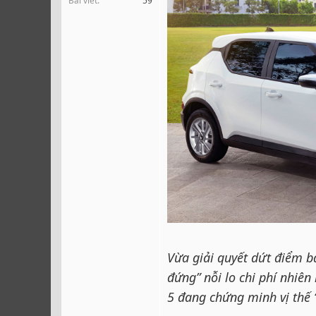
Bài viết
59
r
Vừa giải quyết dứt điểm b
đứng” nỗi lo chi phí nhiên
5 đang chứng minh vị thế 