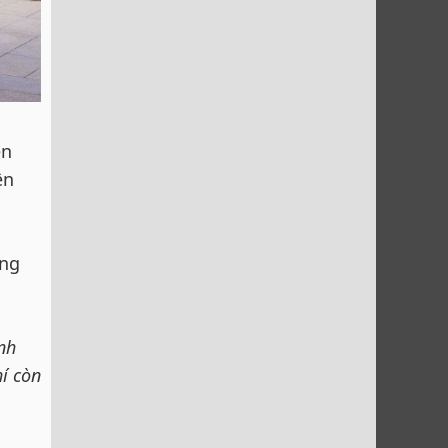
ện
ền
ăng
ính
hí còn