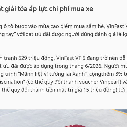
t giải tỏa áp lực chi phí mua xe
ng ô tô bước vào mùa cao điểm mua sắm hè, VinFast 
ng tay” vớiloạt ưu đãi được người dùng đánh giá là lợ
 tranh 529 triệu đồng, VinFast VF 5 đang trở nên dễ 
t ưu đãi được áp dụng trong tháng 6/2026. Người m
g trình “Mãnh liệt vì tương lai Xanh”, cộngthêm 3% 
ascination” (có thể quy đổi thành voucher Vinpearl) v
hể quy đổi thành tiền mặt trị giá 15 triệu đồng) tới 