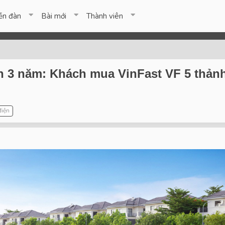
ễn đàn
Bài mới
Thành viên
nh 3 năm: Khách mua VinFast VF 5 thản
điện