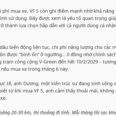
hi phí mua xe, VF 5 còn ghi điểm mạnh nhờ khả năng 
rình sử dụng. Đây được xem là yếu tố quan trọng giú
rở thành lựa chọn hấp dẫn với cả người dùng cá nhân
dầu biến động liên tục, chi phí năng lượng cho các 
 luôn được “bình ổn” ở ngưỡng… 0 đồng nhờ chính sác
ng trạm công cộng V-Green đến hết 10/2/2029 – tươn
nếu mua xe trong tháng 6 này.
ực tế, anh Dương, một kiến trúc sư đang sinh sống 
 biết từ khi mua VF 5, anh cảm thấy thoải mái, không
 xe.
hoảng 20-30 km, thi thoảng đi tỉnh. Mỗi tháng tôi sạc kh