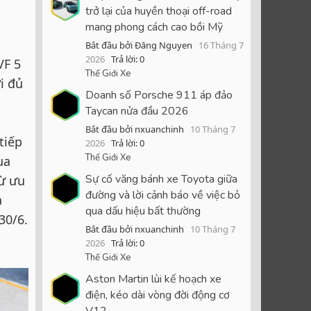
trở lại của huyền thoại off-road
mang phong cách cao bồi Mỹ
Bắt đầu bởi Đăng Nguyen
16 Tháng 7
2026
Trả lời: 0
VF 5
Thế Giới Xe
i đủ
Doanh số Porsche 911 áp đảo
Taycan nửa đầu 2026
Bắt đầu bởi nxuanchinh
10 Tháng 7
tiếp
2026
Trả lời: 0
Thế Giới Xe
ua
Sự cố văng bánh xe Toyota giữa
từ ưu
đường và lời cảnh báo về việc bỏ
à
qua dấu hiệu bất thường
30/6.
Bắt đầu bởi nxuanchinh
10 Tháng 7
2026
Trả lời: 0
Thế Giới Xe
Aston Martin lùi kế hoạch xe
điện, kéo dài vòng đời động cơ
V12