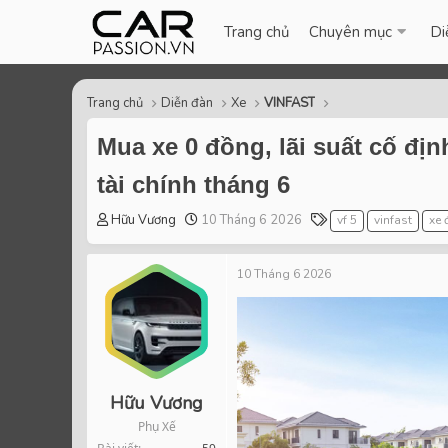
Trang chủ
Chuyên mục
Di
Trang chủ
Diễn đàn
Xe
VINFAST
Mua xe 0 đồng, lãi suất cố đị
tài chính tháng 6
T
S
T
Hữu Vương
10 Tháng 6 2026
vf 5
vinfast
xe 
h
t
a
r
a
g
10 Tháng 6 2026
e
r
s
a
t
d
d
s
a
t
t
a
e
r
Hữu Vương
t
Phụ Xế
e