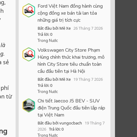
ng,
Ford Việt Nam đồng hành cùng
nh
cộng đồng xe bán tải lan tỏa
y
những giá trị tích cực
Bắt đầu bởi Mê Xe
26 Tháng 7 2026
Trả lời: 0
Trong Nước
 là
Volkswagen City Store Phạm
ng.
Hùng chính thức khai trương, mô
a sẻ
hình City Store tiêu chuẩn toàn
cầu đầu tiên tại Hà Nội
Bắt đầu bởi Mê Xe
19 Tháng 7 2026
Trả lời: 0
 phí
Trong Nước
òn từ
Chi tiết Jaecoo J5 BEV - SUV
điện Trung Quốc đầu tiên lắp ráp
tại Việt Nam
Bắt đầu bởi vungocbach
19 Tháng 7
ồng
2026
Trả lời: 0
Trong Nước