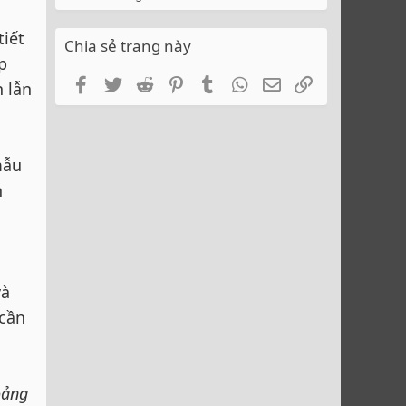
tiết
Chia sẻ trang này
p
Facebook
Twitter
Reddit
Pinterest
Tumblr
WhatsApp
Email
Link
 lẫn
mẫu
h
g
và
 cần
oảng