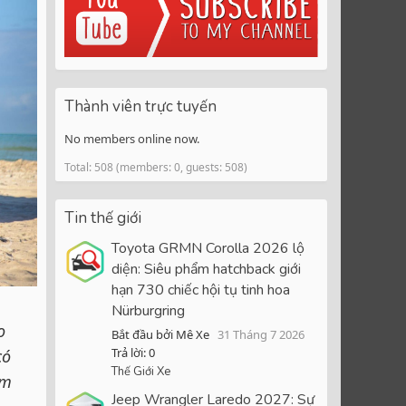
Thành viên trực tuyến
No members online now.
Total: 508 (members: 0, guests: 508)
Tin thế giới
Toyota GRMN Corolla 2026 lộ
diện: Siêu phẩm hatchback giới
hạn 730 chiếc hội tụ tinh hoa
Nürburgring
o
Bắt đầu bởi Mê Xe
31 Tháng 7 2026
Trả lời: 0
có
Thế Giới Xe
ảm
Jeep Wrangler Laredo 2027: Sự