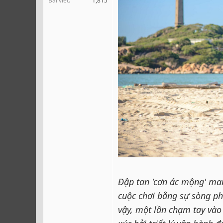
Bài viết
1,815
r
Đập tan 'cơn ác mộng' man
cuộc chơi bằng sự sòng phẳ
vậy, một lần chạm tay vào