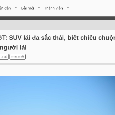
ễn đàn
Bài mới
Thành viên
GT: SUV lái đa sắc thái, biết chiều ch
người lái
le gt
maserati