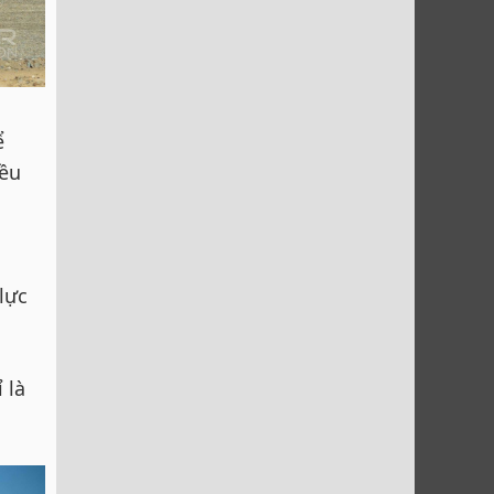
ể
iều
lực
 là