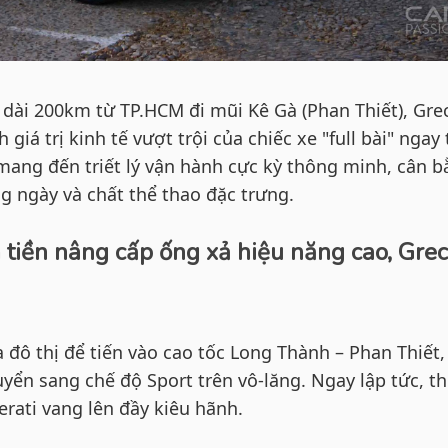
 dài 200km từ TP.HCM đi mũi Kê Gà (Phan Thiết), Gre
iá trị kinh tế vượt trội của chiếc xe "full bài" ngay 
mang đến triết lý vận hành cực kỳ thông minh, cân 
g ngày và chất thể thao đặc trưng.
 tiền nâng cấp ống xả hiệu năng cao, Gre
 đô thị để tiến vào cao tốc Long Thành – Phan Thiết,
yển sang chế độ Sport trên vô-lăng. Ngay lập tức, t
erati vang lên đầy kiêu hãnh.