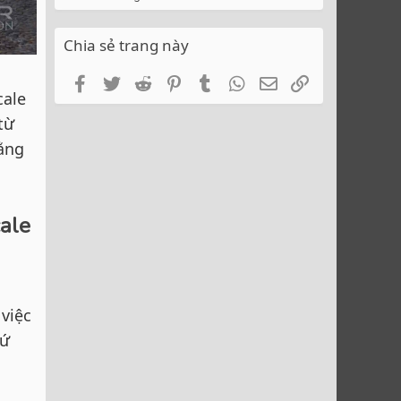
Chia sẻ trang này
Facebook
Twitter
Reddit
Pinterest
Tumblr
WhatsApp
Email
Link
cale
từ
bằng
cale
 việc
hứ