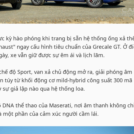
ực kỳ hào phóng khi trang bị sẵn hệ thống ống xả th
haust" ngay cấu hình tiêu chuẩn của Grecale GT. Ở đ
ày, xe vẫn giữ được sự êm ái và lịch lãm.
hế độ Sport, van xả chủ động mở ra, giải phóng âm
ần túy từ khối động cơ mild-hybrid công suất 300 mã 
 sự giả lập nào qua hệ thống loa.
 rõ DNA thể thao của Maserati, nơi âm thanh không chỉ
là một phần của cảm xúc người cầm lái.