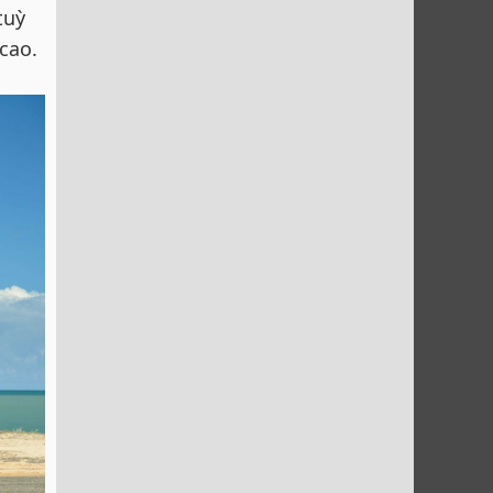
tuỳ
cao.