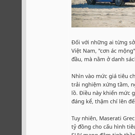
Đối với những ai từng s
Việt Nam, "cơn ác mộng"
đầu, mà nằm ở danh sác
Nhìn vào mức giá tiêu c
trải nghiệm xứng tầm, 
lồ. Điều này khiến mức g
đáng kể, thậm chí lên đế
Tuy nhiên, Maserati Grec
tỷ đồng cho cấu hình ti
SUV mang đậm tinh thần Ý