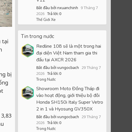
Bắt đầu bởi nxuanchinh
9 Tháng 7
2026
Trả lời: 0
Thế Giới Xe
Tin trong nước
 tại
Redline 108 sẽ là một trong hai
n
đại diện Việt Nam tham gia thi
đấu tại AXCR 2026
Bắt đầu bởi vungocbach
29 Tháng 7
ng bị
2026
Trả lời: 0
Trong Nước
hổng
Showroom Moto Đồng Tháp đi
ọt
vào hoạt động, giới thiệu bộ đôi
Honda SH150i Italy Super Vetro
2 in 1 và Hyosung GV350X
 3,83
Bắt đầu bởi vungocbach
29 Tháng 7
2026
Trả lời: 0
ẫu
Trong Nước