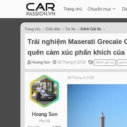
Trang chủ
Chuyên mục
Di
Trang chủ
Diễn đàn
Tin Xe
Đánh Giá Xe
Trải nghiệm Maserati Grecale 
quên cảm xúc phấn khích của 
T
S
T
Hoang Son
26 Tháng 6 2026
đánh giá xe
greca
h
t
a
r
a
g
26 Tháng 6 2026
e
r
s
a
t
d
d
s
a
t
t
a
e
r
Hoang Son
t
Phụ Xế
e