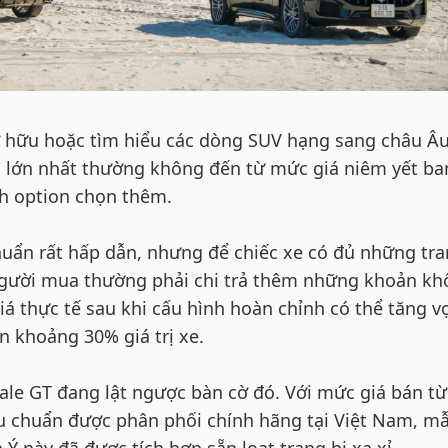
ở hữu hoặc tìm hiểu các dòng SUV hạng sang châu Âu
 lớn nhất thường không đến từ mức giá niêm yết ba
h option chọn thêm.
huẩn rất hấp dẫn, nhưng để chiếc xe có đủ những tra
người mua thường phải chi trả thêm những khoản k
iá thực tế sau khi cấu hình hoàn chỉnh có thể tăng v
n khoảng 30% giá trị xe.
ale GT đang lật ngược bàn cờ đó. Với mức giá bán từ
êu chuẩn được phân phối chính hãng tại Việt Nam, m
 này đã được tích hợp sẵn loạt trang bị xa xỉ.