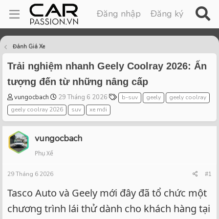
Đăng nhập
Đăng ký
Đánh Giá Xe
Trải nghiệm nhanh Geely Coolray 2026: Ấn
tượng đến từ những nâng cấp
T
S
T
vungocbach
29 Tháng 6 2026
b-suv
geely
geely coolray
h
t
a
geely coolray 2026
suv
xe mới
r
a
g
e
r
s
a
t
vungocbach
d
d
Phụ Xế
s
a
t
t
29 Tháng 6 2026
a
e
#1
r
Tasco Auto và Geely mới đây đã tổ chức một
t
e
chương trình lái thử dành cho khách hàng tại
r