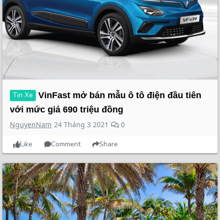
Tin Xe
VinFast mở bán mẫu ô tô điện đầu tiên
với mức giá 690 triệu đồng
NguyenNam
24 Tháng 3 2021
0
Like
Comment
Share