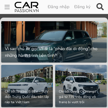
Đăng nhập
Đăng ký
Vì sao chủ xe gọi VF 9 là “pháo đài di động” cho
những hành trình liên tỉnh?
Chi tiết Jaecoo J5 BEV - SUV
Chi tiết Geely Okavango -
điện Trung Quốc đầu tiên lắp
giá từ 739 triệu đồng với
ráp tại Việt Nam
trang bị vượt trội