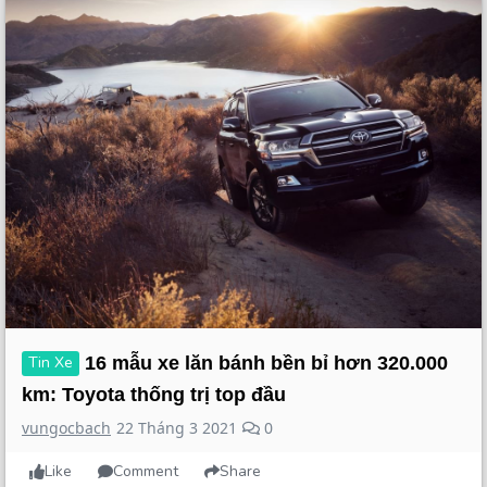
Tin Xe
16 mẫu xe lăn bánh bền bỉ hơn 320.000
km: Toyota thống trị top đầu
vungocbach
22 Tháng 3 2021
0
Like
Comment
Share