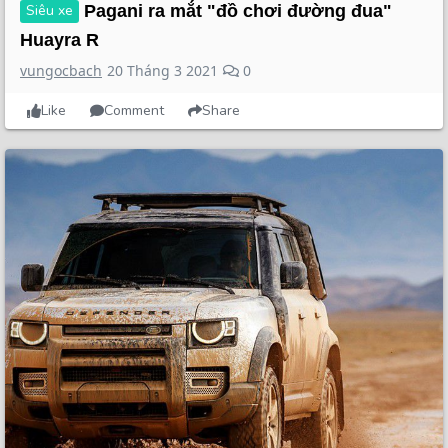
Siêu xe
Pagani ra mắt "đồ chơi đường đua"
Huayra R
vungocbach
20 Tháng 3 2021
0
Like
Comment
Share