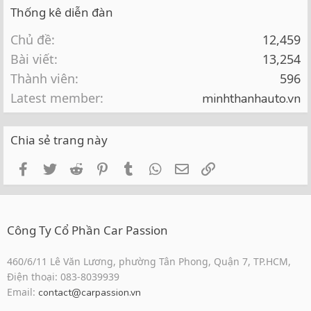
Thống kê diễn đàn
Chủ đề
12,459
Bài viết
13,254
Thành viên
596
Latest member
minhthanhauto.vn
Chia sẻ trang này
Facebook
Twitter
Reddit
Pinterest
Tumblr
WhatsApp
Email
Link
Công Ty Cổ Phần Car Passion
460/6/11 Lê Văn Lương, phường Tân Phong, Quận 7, TP.HCM,
Điện thoại: 083-8039939
Email:
contact@carpassion.vn