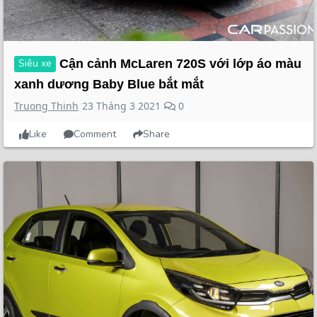
Siêu xe
Cận cảnh McLaren 720S với lớp áo màu
xanh dương Baby Blue bắt mắt
Truong Thinh
23 Tháng 3 2021
0
Like
Comment
Share