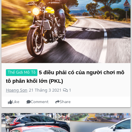
Thế Giới Mô Tô
5 điều phải có của người chơi mô
tô phân khối lớn (PKL)
Hoang Son
21 Tháng 3 2021
1
Like
Comment
Share