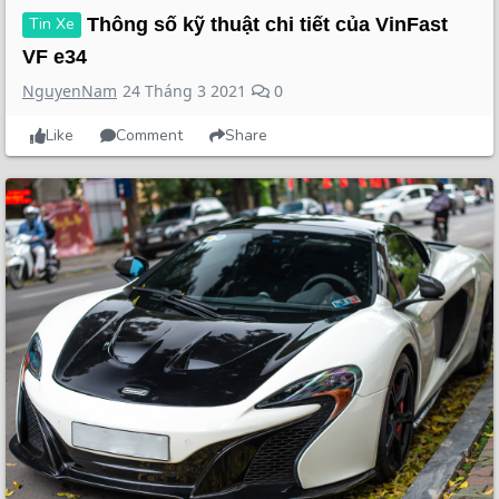
Tin Xe
Thông số kỹ thuật chi tiết của VinFast
VF e34
NguyenNam
24 Tháng 3 2021
0
Like
Comment
Share