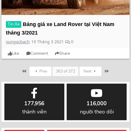
Tin Xe
Bảng giá xe Land Rover tại Việt Nam
tháng 3/2021
vungocbach
19 Tháng 3 2021
0
Like
Comment
Share
First
Last
Prev
363 of 372
Next
177,956
116,000
thành viên
người theo dõi