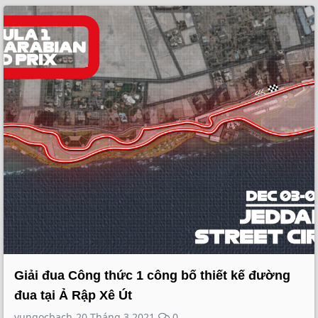
Giải đua Công thức 1 công bố thiết kế đường
đua tại Ả Rập Xê Út
vungocbach
20 Tháng 3 2021
0