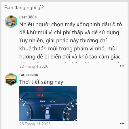
Bạn đang nghĩ gì?
user 3884
Nhiều người chọn máy xông tinh dầu ô tô
để khử mùi vì chi phí thấp và dễ sử dụng.
Tuy nhiên, giải pháp này thường chỉ
khuếch tán mùi trong phạm vi nhỏ, mùi
hương dễ bị biến đổi và khó tạo cảm giác
đồng đều trong toàn bộ cabin. Ngược lại,
•••
22 Tháng 4 2026
bộ khuếch tán nước hoa Air Balance
carpassion
được đánh giá cao nhờ công nghệ khuếch
Thời tiết sáng nay
tán vi hạt, giúp hương thơm lan tỏa ổn
định, không dùng nhiệt và không tạo ẩm
trong xe. Đây là lựa chọn phù
•••
28 Tháng 11 2025