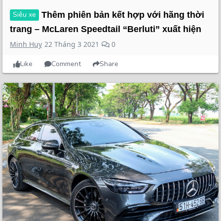
Siêu xe
Thêm phiên bản kết hợp với hãng thời
trang – McLaren Speedtail “Berluti” xuất hiện
Minh Huy
22 Tháng 3 2021
0
Like
Comment
Share