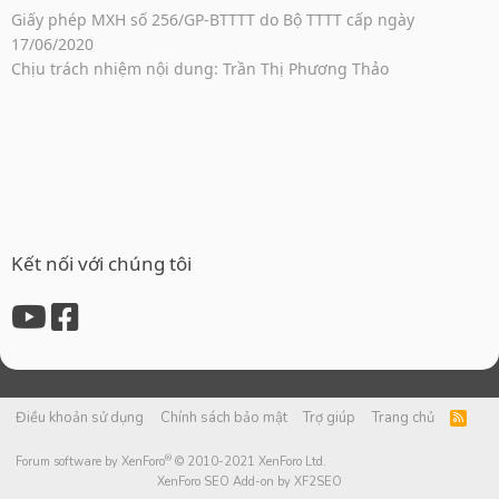
Giấy phép MXH số 256/GP-BTTTT do Bộ TTTT cấp ngày
17/06/2020
Chịu trách nhiệm nội dung: Trần Thị Phương Thảo
Kết nối với chúng tôi
Điều khoản sử dụng
Chính sách bảo mật
Trợ giúp
Trang chủ
R
S
S
®
Forum software by XenForo
© 2010-2021 XenForo Ltd.
XenForo SEO Add-on by XF2SEO