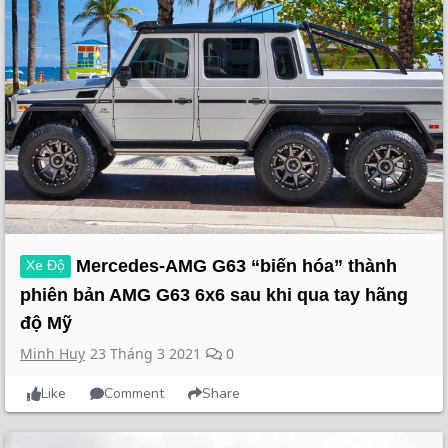
Xe Độ
Mercedes-AMG G63 “biến hóa” thành
phiên bản AMG G63 6x6 sau khi qua tay hãng
độ Mỹ
Minh Huy
23 Tháng 3 2021
0
Like
Comment
Share