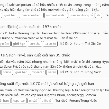
sao bóng rỏ Michael Jordan đã sở hữu nhiều chiếc xe ấn tượng trong những n
xe này hiện đang tìm chủ sở hữu mới với mức giá khoảng gần 16 tỷ...
Trả 
n
giới
hạn
mercedes-benz
michael jordan
siêu sao bóng rổ
slr
rs đặc biệt, sản xuất chỉ 1974 chiếc
ếc 911 Turbo thương mại đầu tiên và chính là chiếc 930 huyền thoại tại Triển
urbo 50 Years và chiếc xe sẽ ra mắt tại Tuần lễ Xe hơi...
Trả lời: 0
Forum:
kỷ niệm
giới
hạn
porsche
turbo 50
Thế Giới Xe
tại Salon Privé, sản xuất giới hạn 39 chiếc
ện đại vào năm 2020 nhưng nhanh chóng “biến mất” trên thị trường Hyperca
Salon Privé vào cuối tháng này. Gần đây, thông tin chi tiết về chiếc...
Trả lời: 0
Forum:
coupe
giới
hạn
hypercar
naran
Trong Nước
ông suất đạt mức 1,070 mã lực với số lượng cực giới hạn
a mình với thiết kế cực kỳ độc đáo. Thương hiệu Nilu đãđược thành lập bởi 
riển nhiều mẫu xe cao cấp như Bugatti Chiron, Koenigsegg Gemera...
Trả lời: 0
Forum:
ới
hạn
hypercar
nilu27
thiết kế
Trong Nước