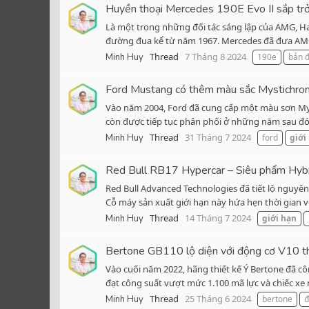
Huyền thoại Mercedes 190E Evo II sắp trở 
Là một trong những đối tác sáng lập của AMG, Ha
đường đua kể từ năm 1967. Mercedes đã đưa AMG v
Thread
7 Tháng 8 2024
Minh Huy
190e
bản đ
Ford Mustang có thêm màu sắc Mystichrome
Vào năm 2004, Ford đã cung cấp một màu sơn My
còn được tiếp tục phân phối ở những năm sau đó n
Thread
31 Tháng 7 2024
Minh Huy
ford
giới
Red Bull RB17 Hypercar – Siêu phẩm Hybri
Red Bull Advanced Technologies đã tiết lộ nguyên
Cỗ máy sản xuất giới hạn này hứa hẹn thời gian v
Thread
14 Tháng 7 2024
Minh Huy
giới
hạn
Bertone GB110 lộ diện với động cơ V10 t
Vào cuối năm 2022, hãng thiết kế Ý Bertone đã cô
đạt công suất vượt mức 1.100 mã lực và chiếc xe n
Thread
25 Tháng 6 2024
Minh Huy
bertone
đ