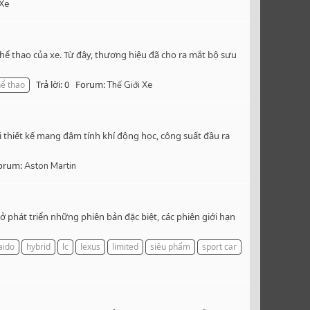
 Xe
hể thao của xe. Từ đây, thương hiệu đã cho ra mắt bộ sưu
Trả lời: 0
Forum:
hể thao
Thế Giới Xe
i thiết kế mang đậm tính khí động học, công suất đầu ra
orum:
Aston Martin
 phát triển những phiên bản đặc biệt, các phiên giới hạn
aido
hybrid
lc
lexus
limited
siêu phẩm
sport car