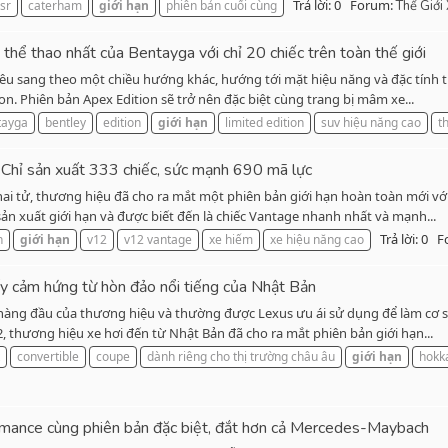
Trả lời: 0
Forum:
sr
caterham
giới
hạn
phiên bản cuối cùng
Thế Giới
hể thao nhất của Bentayga với chỉ 20 chiếc trên toàn thế giới
iêu sang theo một chiều hướng khác, hướng tới mặt hiệu năng và đặc tính t
on. Phiên bản Apex Edition sẽ trở nên đặc biệt cùng trang bị mâm xe...
tayga
bentley
edition
giới
hạn
limited edition
suv hiệu năng cao
t
Chỉ sản xuất 333 chiếc, sức mạnh 690 mã lực
ai tử, thương hiệu đã cho ra mắt một phiên bản giới hạn hoàn toàn mới vớ
ản xuất giới hạn và được biết đến là chiếc Vantage nhanh nhất và mạnh...
Trả lời: 0
F
n
giới
hạn
v12
v12 vantage
xe hiếm
xe hiệu năng cao
ấy cảm hứng từ hòn đảo nổi tiếng của Nhật Bản
 hàng đầu của thương hiệu và thường được Lexus ưu ái sử dụng để làm cơ sở
 thương hiệu xe hơi đến từ Nhật Bản đã cho ra mắt phiên bản giới hạn...
convertible
coupe
dành riêng cho thị trường châu âu
giới
hạn
hokk
nce cùng phiên bản đặc biệt, đắt hơn cả Mercedes-Maybach