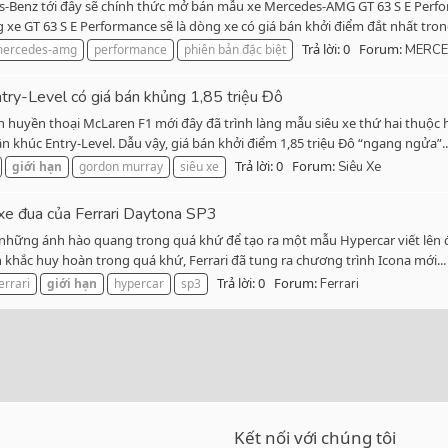
s-Benz tới đây sẽ chính thức mở bán mẫu xe Mercedes-AMG GT 63 S E Perfo
xe GT 63 S E Performance sẽ là dòng xe có giá bán khởi điểm đắt nhất trong
Trả lời: 0
Forum:
ercedes-amg
performance
phiên bản đặc biệt
MERCE
ntry-Level có giá bán khủng 1,85 triệu Đô
ên huyền thoại McLaren F1 mới đây đã trình làng mẫu siêu xe thứ hai thuộ
 khúc Entry-Level. Dẫu vậy, giá bán khởi điểm 1,85 triệu Đô “ngang ngửa”..
Trả lời: 0
Forum:
giới
hạn
gordon murray
siêu xe
Siêu Xe
 xe đua của Ferrari Daytona SP3
ọc những ánh hào quang trong quá khứ để tạo ra một mẫu Hypercar viết lên 
hắc huy hoàn trong quá khứ, Ferrari đã tung ra chương trình Icona mới...
Trả lời: 0
Forum:
errari
giới
hạn
hypercar
sp3
Ferrari
Kết nối với chúng tôi