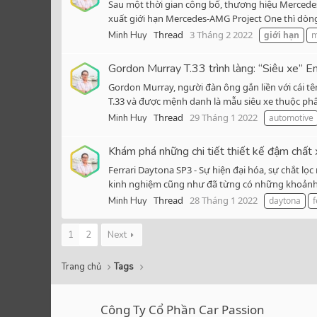
Sau một thời gian công bố, thương hiệu Mercede
xuất giới hạn Mercedes-AMG Project One thì dòng 
Thread
3 Tháng 2 2022
Minh Huy
giới
hạn
m
Gordon Murray T.33 trình làng: “Siêu xe” E
Gordon Murray, người đàn ông gắn liền với cái t
T.33 và được mệnh danh là mẫu siêu xe thuộc phân
Thread
29 Tháng 1 2022
Minh Huy
automotive
Khám phá những chi tiết thiết kế đậm chất
Ferrari Daytona SP3 - Sự hiện đại hóa, sự chắt l
kinh nghiệm cũng như đã từng có những khoảnh k
Thread
28 Tháng 1 2022
Minh Huy
daytona
f
1
2
Next
Trang chủ
Tags
Công Ty Cổ Phần Car Passion