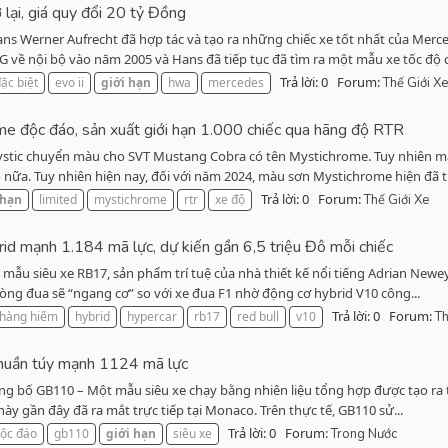
lại, giá quy đổi 20 tỷ Đồng
ns Werner Aufrecht đã hợp tác và tạo ra những chiếc xe tốt nhất của Merce
ề nội bộ vào năm 2005 và Hans đã tiếp tục đã tìm ra một mẫu xe tốc độ c
Trả lời: 0
Forum:
ặc biệt
evo ii
giới
hạn
hwa
mercedes
Thế Giới Xe
 độc đáo, sản xuất giới hạn 1.000 chiếc qua hãng độ RTR
stic chuyển màu cho SVT Mustang Cobra có tên Mystichrome. Tuy nhiên m
ữa. Tuy nhiên hiện nay, đối với năm 2024, màu sơn Mystichrome hiện đã trở
Trả lời: 0
Forum:
hạn
limited
mystichrome
rtr
xe độ
Thế Giới Xe
d mạnh 1.184 mã lực, dự kiến gần 6,5 triệu Đô mỗi chiếc
 mẫu siêu xe RB17, sản phẩm trí tuệ của nhà thiết kế nổi tiếng Adrian Newey
òng đua sẽ “ngang cơ” so với xe đua F1 nhờ động cơ hybrid V10 công...
Trả lời: 0
Forum:
hàng hiếm
hybrid
hypercar
rb17
red bull
v10
Th
huần túy mạnh 1124 mã lực
ng bố GB110 – Một mẫu siêu xe chạy bằng nhiên liệu tổng hợp được tạo ra t
ày gần đây đã ra mắt trực tiếp tại Monaco. Trên thực tế, GB110 sử...
Trả lời: 0
Forum:
ộc đáo
gb110
giới
hạn
siêu xe
Trong Nước