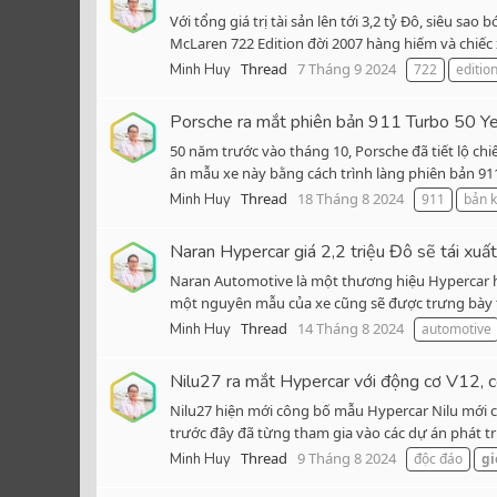
Với tổng giá trị tài sản lên tới 3,2 tỷ Đô, siêu 
McLaren 722 Edition đời 2007 hàng hiếm và chiếc 
Thread
7 Tháng 9 2024
Minh Huy
722
editio
Porsche ra mắt phiên bản 911 Turbo 50 Yea
50 năm trước vào tháng 10, Porsche đã tiết lộ chi
ân mẫu xe này bằng cách trình làng phiên bản 911 T
Thread
18 Tháng 8 2024
Minh Huy
911
bản 
Naran Hypercar giá 2,2 triệu Đô sẽ tái xuất 
Naran Automotive là một thương hiệu Hypercar hi
một nguyên mẫu của xe cũng sẽ được trưng bày tại 
Thread
14 Tháng 8 2024
Minh Huy
automotive
Nilu27 ra mắt Hypercar với động cơ V12, c
Nilu27 hiện mới công bố mẫu Hypercar Nilu mới củ
trước đây đã từng tham gia vào các dự án phát t
Thread
9 Tháng 8 2024
Minh Huy
độc đáo
gi