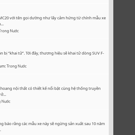
t MC20 với tên gọi dường như lấy cảm hứng từ chính mẫu xe
..
Trong Nước
bị “khai tử”. Tới đây, thương hiệu sẽ khai tử dòng SUV F-
um:
Trong Nước
oang nội thất có thiết kế nổi bật cùng hệ thống truyền
ở...
g Nước
ông báo rằng các mẫu xe này sẽ ngừng sản xuất sau 10 năm
.