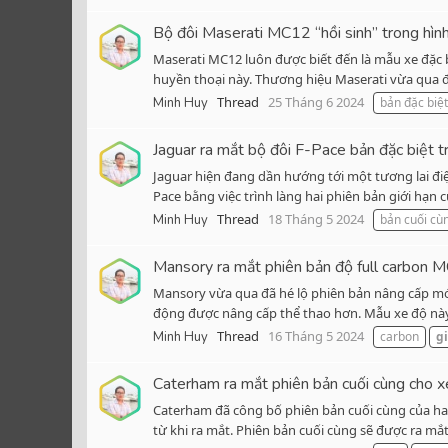
Bộ đôi Maserati MC12 “hồi sinh” trong hìn
Maserati MC12 luôn được biết đến là mẫu xe đặc 
huyền thoại này. Thương hiệu Maserati vừa qua đã
Thread
25 Tháng 6 2024
Minh Huy
bản đặc biệt
Jaguar ra mắt bộ đôi F-Pace bản đặc biệt t
Jaguar hiện đang dần hướng tới một tương lai điệ
Pace bằng việc trình làng hai phiên bản giới hạn c
Thread
18 Tháng 5 2024
Minh Huy
bản cuối cù
Mansory ra mắt phiên bản độ full carbon M
Mansory vừa qua đã hé lộ phiên bản nâng cấp mới
động được nâng cấp thể thao hơn. Mẫu xe độ này 
Thread
16 Tháng 5 2024
Minh Huy
carbon
gi
Caterham ra mắt phiên bản cuối cùng cho 
Caterham đã công bố phiên bản cuối cùng của hai
từ khi ra mắt. Phiên bản cuối cùng sẽ được ra mắt