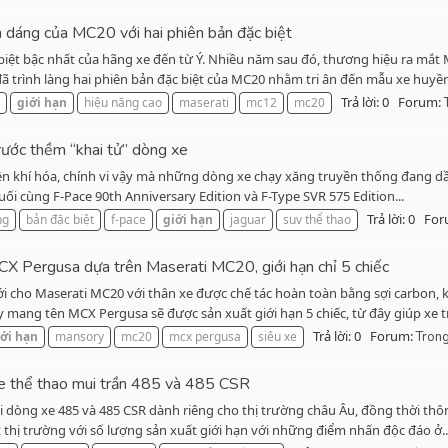
h dáng của MC20 với hai phiên bản đặc biệt
biệt bậc nhất của hãng xe đến từ Ý. Nhiều năm sau đó, thương hiệu ra mắ
 trình làng hai phiên bản đặc biệt của MC20 nhằm tri ân đến mẫu xe huyền.
Trả lời: 0
Forum:
giới
hạn
hiệu năng cao
maserati
mc12
mc20
rước thềm “khai tử” dòng xe
n khí hóa, chính vi vậy mà những dòng xe chạy xăng truyền thống đang dần 
uối cùng F-Pace 90th Anniversary Edition và F-Type SVR 575 Edition...
Trả lời: 0
For
ng
bản đặc biệt
f-pace
giới
hạn
jaguar
suv thể thao
CX Pergusa dựa trên Maserati MC20, giới hạn chỉ 5 chiếc
 cho Maserati MC20 với thân xe được chế tác hoàn toàn bằng sợi carbon, kh
mang tên MCX Pergusa sẽ được sản xuất giới hạn 5 chiếc, từ đây giúp xe tr
Trả lời: 0
Forum:
ới
hạn
mansory
mc20
mcx pergusa
siêu xe
Tron
xe thể thao mui trần 485 và 485 CSR
 dòng xe 485 và 485 CSR dành riêng cho thị trường châu Âu, đồng thời th
 thị trường với số lượng sản xuất giới hạn với những điểm nhấn độc đáo ở..