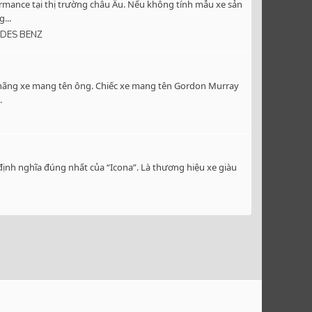
rmance tại thị trường châu Âu. Nếu không tính mẫu xe sản
...
DES BENZ
c hãng xe mang tên ông. Chiếc xe mang tên Gordon Murray
.
định nghĩa đúng nhất của “Icona”. Là thương hiệu xe giàu