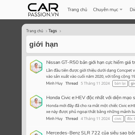
Trang chủ
Chuyên mục
Di
Trang chủ
Tags
giới hạn
Nissan GT-R50 bản giới hạn cực hiếm giá t
Lần đầu tiên được giới thiệu dưới dạng Concpet 
vào sản xuất vào cuối năm 2020, với tổng cộng 19
Thread
5 Tháng 11 2024
Minh Huy
bán lại
gi
Honda Civic e:HEV độc nhất với diện mạo
Honda mới đây đã cho ra mắt một chiếc Civic e:H
xe này được phủ ngoại thất bằng những mảnh bạc t
Thread
4 Tháng 11 2024
Minh Huy
civic
độc 
Mercedes-Benz SLR 722 của siêu sao bóng 