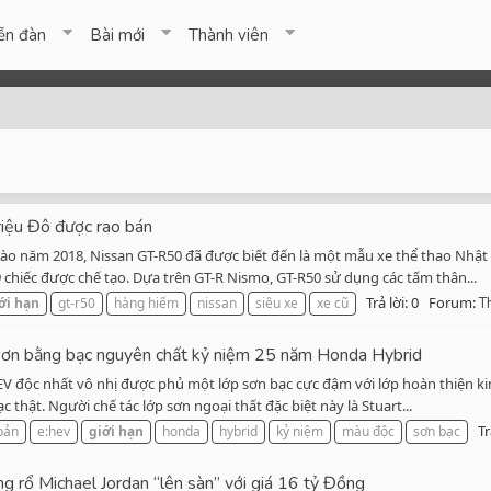
ễn đàn
Bài mới
Thành viên
riệu Đô được rao bán
vào năm 2018, Nissan GT-R50 đã được biết đến là một mẫu xe thể thao Nhật 
 chiếc được chế tạo. Dựa trên GT-R Nismo, GT-R50 sử dụng các tấm thân...
Trả lời: 0
Forum:
ới
hạn
gt-r50
hàng hiếm
nissan
siêu xe
xe cũ
T
 sơn bằng bạc nguyên chất kỷ niệm 25 năm Honda Hybrid
EV độc nhất vô nhị được phủ một lớp sơn bạc cực đậm với lớp hoàn thiện ki
hật. Người chế tác lớp sơn ngoại thất đặc biệt này là Stuart...
Tr
bản
e:hev
giới
hạn
honda
hybrid
kỷ niệm
màu độc
sơn bạc
rổ Michael Jordan “lên sàn” với giá 16 tỷ Đồng