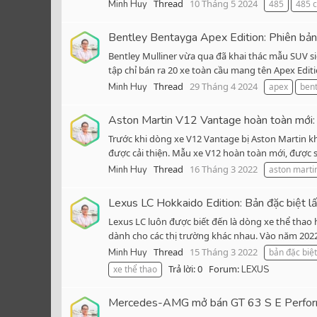
Thread
10 Tháng 5 2024
Minh Huy
485
485 c
Bentley Bentayga Apex Edition: Phiên bản t
Bentley Mulliner vừa qua đã khai thác mẫu SUV s
tập chỉ bán ra 20 xe toàn cầu mang tên Apex Editi
Thread
29 Tháng 4 2024
Minh Huy
apex
ben
Aston Martin V12 Vantage hoàn toàn mới: 
Trước khi dòng xe V12 Vantage bị Aston Martin kh
được cải thiện. Mẫu xe V12 hoàn toàn mới, được s
Thread
16 Tháng 3 2022
Minh Huy
aston marti
Lexus LC Hokkaido Edition: Bản đặc biệt l
Lexus LC luôn được biết đến là dòng xe thể thao
dành cho các thị trường khác nhau. Vào năm 2022,
Thread
15 Tháng 3 2022
Minh Huy
bản đặc biệt
Trả lời: 0
Forum:
xe thể thao
LEXUS
Mercedes-AMG mở bán GT 63 S E Performa