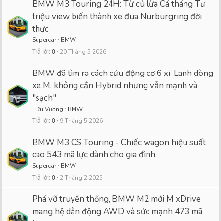
BMW M3 Touring 24H: Từ cú lừa Cá tháng Tư
triệu view biến thành xe đua Nürburgring đời
thực
Supercar
BMW
Trả lời
0
20 Tháng 5 2026
BMW đã tìm ra cách cứu động cơ 6 xi-Lanh dòng
xe M, không cần Hybrid nhưng vẫn mạnh và
"sạch"
Hữu Vương
BMW
Trả lời
0
9 Tháng 5 2026
BMW M3 CS Touring - Chiếc wagon hiệu suất
cao 543 mã lực dành cho gia đình
Supercar
BMW
Trả lời
0
2 Tháng 2 2025
Phá vỡ truyền thống, BMW M2 mới M xDrive
mang hệ dẫn động AWD và sức mạnh 473 mã