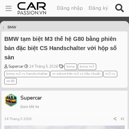
Đăng nhập
Đăng ký
BMW
BMW tạm biệt M3 thế hệ G80 bằng phiên
bản đặc biệt CS Handschalter với hộp số
sàn
T
S
T
Supercar
24 Tháng 5 2026
bmw
bmw m3
h
t
a
bmw m3 cs handschalter
m xdrive trên m3 cs tiêu chuẩn
m3 cs
r
a
g
xe độ
e
r
s
a
t
d
d
Supercar
s
a
t
t
Đam Mê Xe
a
e
r
24 Tháng 5 2026
#1
t