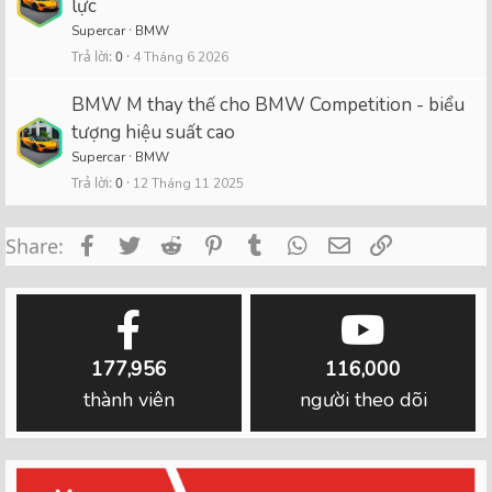
lực
Supercar
BMW
Trả lời
0
4 Tháng 6 2026
BMW M thay thế cho BMW Competition - biểu
tượng hiệu suất cao
Supercar
BMW
Trả lời
0
12 Tháng 11 2025
Facebook
Twitter
Reddit
Pinterest
Tumblr
WhatsApp
Email
Link
Share:
177,956
116,000
thành viên
người theo dõi