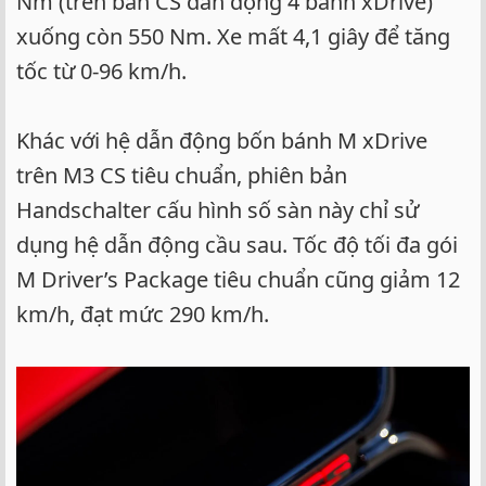
Nm (trên bản CS dẫn động 4 bánh xDrive)
xuống còn 550 Nm. Xe mất 4,1 giây để tăng
tốc từ 0-96 km/h.
Khác với hệ dẫn động bốn bánh M xDrive
trên M3 CS tiêu chuẩn, phiên bản
Handschalter cấu hình số sàn này chỉ sử
dụng hệ dẫn động cầu sau. Tốc độ tối đa gói
M Driver’s Package tiêu chuẩn cũng giảm 12
km/h, đạt mức 290 km/h.