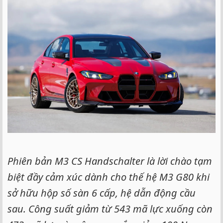
e
r
Phiên bản M3 CS Handschalter là lời chào tạm
biệt đầy cảm xúc dành cho thế hệ M3 G80 khi
sở hữu hộp số sàn 6 cấp, hệ dẫn động cầu
sau. Công suất giảm từ 543 mã lực xuống còn