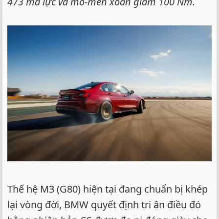
473 mã lực và mô-men xoắn giảm 100 Nm.
Thế hệ M3 (G80) hiện tại đang chuẩn bị khép
lại vòng đời, BMW quyết định tri ân điều đó