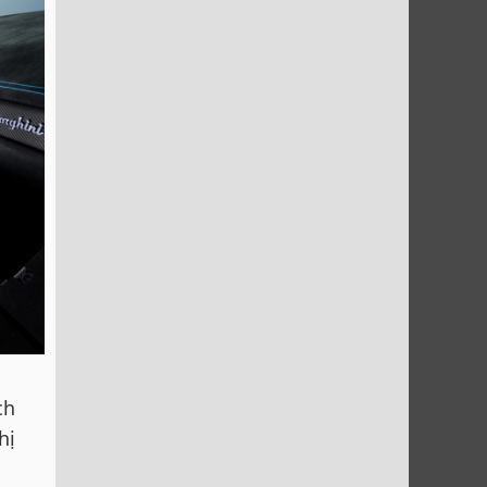
ch
hị