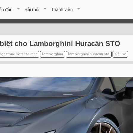
ễn đàn
Bài mới
Thành viên
c biệt cho Lamborghini Huracán STO
dgestone potenza race
lamborghini
lamborghini huracan sto
siêu xe