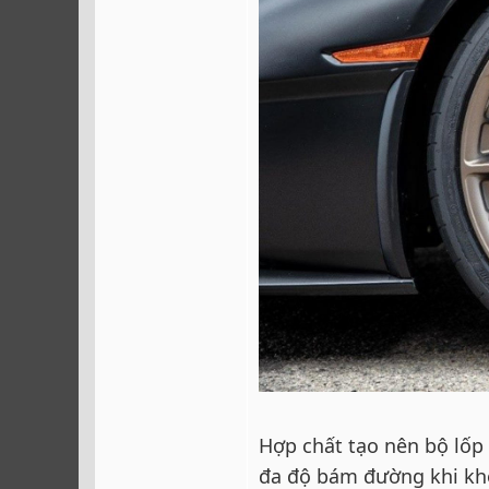
Hợp chất tạo nên bộ lốp 
đa độ bám đường khi khô