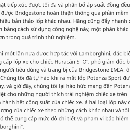
t tiếp xúc được tối đa và phân bổ áp suất đồng đều
đã được Bridgestone hoàn thiện thông qua phần mềm 
hiều bản thảo lốp khác nhau. Hãng cũng đẩy nhanh 
ẩm bằng cách sử dụng công nghệ này, một phần khác
ơn trong quá trình thử nghiệm.
khi một lần nữa được hợp tác với Lamborghini, đặc biệ
ng cấp lốp xe cho chiếc Huracán STO”, phó giám đốc 
 người tiêu dùng và trang bị của Bridgestone EMIA, 
“Chúng tôi đã tự hào khi ra mắt lốp Potenza Sport đ
ày, và giờ đây, chúng tôi lại háo hức mang đến Poten
iệt cho những người thích trải nghiệm chiếc xe trên
ành hết công suất của chiếc xe. ả hai loại lốp này 
tượng của chiếc xe theo những cách khác nhau và tôi
có thể cung cấp mức độ chi tiết và phạm vi bảo hiểm
borghini”.