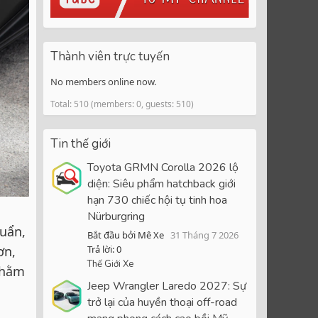
Thành viên trực tuyến
No members online now.
Total: 510 (members: 0, guests: 510)
Tin thế giới
Toyota GRMN Corolla 2026 lộ
diện: Siêu phẩm hatchback giới
hạn 730 chiếc hội tụ tinh hoa
Nürburgring
huẩn,
Bắt đầu bởi Mê Xe
31 Tháng 7 2026
ơn,
Trả lời: 0
Thế Giới Xe
nhằm
Jeep Wrangler Laredo 2027: Sự
trở lại của huyền thoại off-road