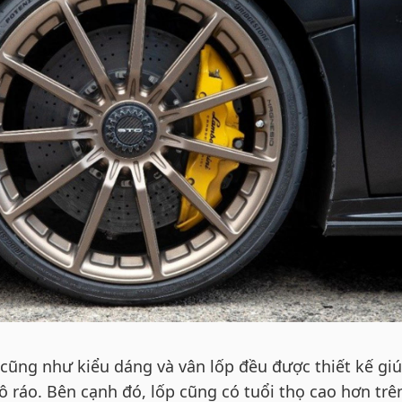
cũng như kiểu dáng và vân lốp đều được thiết kế giú
 ráo. Bên cạnh đó, lốp cũng có tuổi thọ cao hơn trê