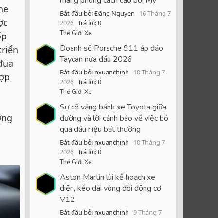
mang phong cách cao bồi Mỹ
ne
Bắt đầu bởi Đăng Nguyen
16 Tháng 7
ợc
2026
Trả lời: 0
Thế Giới Xe
ốp
Doanh số Porsche 911 áp đảo
triển
Taycan nửa đầu 2026
đua
Bắt đầu bởi nxuanchinh
10 Tháng 7
hợp
2026
Trả lời: 0
Thế Giới Xe
Sự cố văng bánh xe Toyota giữa
ợng
đường và lời cảnh báo về việc bỏ
qua dấu hiệu bất thường
Bắt đầu bởi nxuanchinh
10 Tháng 7
2026
Trả lời: 0
Thế Giới Xe
Aston Martin lùi kế hoạch xe
điện, kéo dài vòng đời động cơ
V12
Bắt đầu bởi nxuanchinh
9 Tháng 7