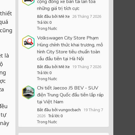
cộng đồng xe bán tải lan tỏa
những giá trị tích cực
thiết
Bắt đầu bởi Mê Xe
26 Tháng 7 2026
quá
Trả lời: 0
Trong Nước
 cũng
Volkswagen City Store Phạm
Hùng chính thức khai trương, mô
hình City Store tiêu chuẩn toàn
t là
cầu đầu tiên tại Hà Nội
bộ
Bắt đầu bởi Mê Xe
19 Tháng 7 2026
ông
Trả lời: 0
Trong Nước
ược
Chi tiết Jaecoo J5 BEV - SUV
za
điện Trung Quốc đầu tiên lắp ráp
tại Việt Nam
đều
Bắt đầu bởi vungocbach
19 Tháng 7
 tự
2026
Trả lời: 0
 này
Trong Nước