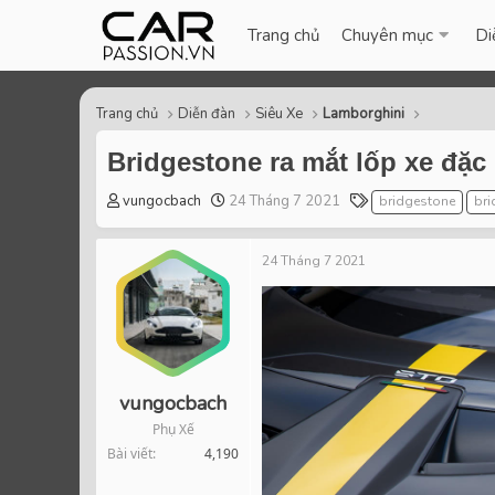
Trang chủ
Chuyên mục
Di
Trang chủ
Diễn đàn
Siêu Xe
Lamborghini
Bridgestone ra mắt lốp xe đặ
T
S
T
vungocbach
24 Tháng 7 2021
bridgestone
bri
h
t
a
r
a
g
24 Tháng 7 2021
e
r
s
a
t
d
d
s
a
t
t
a
e
r
vungocbach
t
Phụ Xế
e
Bài viết
4,190
r