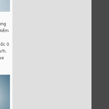
ung
 Điểm
tốc 0
m/h.
xe