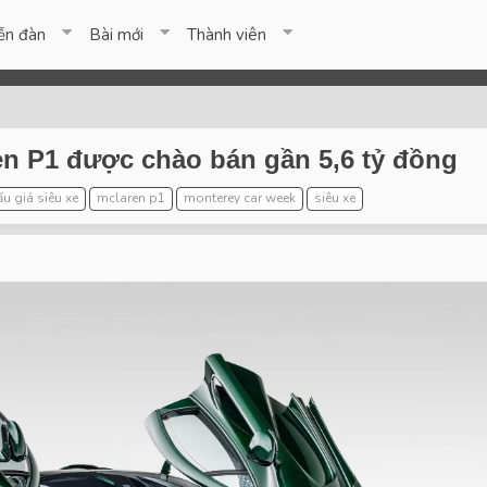
ễn đàn
Bài mới
Thành viên
en P1 được chào bán gần 5,6 tỷ đồng
ấu giá siêu xe
mclaren p1
monterey car week
siêu xe