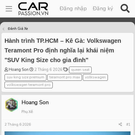
Đăng nhập
Đăng ký
Đánh Giá Xe
Hành trình TP.HCM – Kê Gà: Volkswagen
Teramont Pro định nghĩa lại khái niệm
"SUV King Size cho gia đình"
T
S
T
Hoang Son
2 Tháng 6 2026
queen seat
h
t
a
suv king size premium
teramont pro max
volkswagen
r
a
g
volkswagen teramont pro
e
r
s
a
t
d
d
Hoang Son
s
a
t
t
Phụ Xế
a
e
r
2 Tháng 6 2026
#1
t