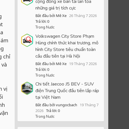
cộng đồng xe bán tải lan tỏa
những giá trị tích cực
g
Bắt đầu bởi Mê Xe
26 Tháng 7 2026
Trả lời: 0
át
Trong Nước
ủa
Volkswagen City Store Phạm
Giám
Hùng chính thức khai trương, mô
ng
hình City Store tiêu chuẩn toàn
cầu đầu tiên tại Hà Nội
g chỉ
Bắt đầu bởi Mê Xe
19 Tháng 7 2026
 và
Trả lời: 0
Trong Nước
Chi tiết Jaecoo J5 BEV - SUV
 vị
điện Trung Quốc đầu tiên lắp ráp
ổi
tại Việt Nam
nh
Bắt đầu bởi vungocbach
19 Tháng 7
2026
Trả lời: 0
 vận
Trong Nước