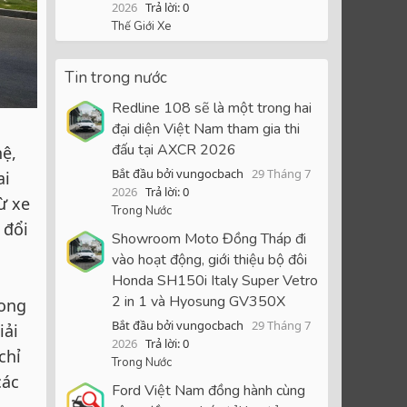
2026
Trả lời: 0
Thế Giới Xe
Tin trong nước
Redline 108 sẽ là một trong hai
đại diện Việt Nam tham gia thi
đấu tại AXCR 2026
ệ,
Bắt đầu bởi vungocbach
29 Tháng 7
ai
2026
Trả lời: 0
ừ xe
Trong Nước
 đổi
Showroom Moto Đồng Tháp đi
vào hoạt động, giới thiệu bộ đôi
Honda SH150i Italy Super Vetro
2 in 1 và Hyosung GV350X
Long
Bắt đầu bởi vungocbach
29 Tháng 7
iải
2026
Trả lời: 0
chỉ
Trong Nước
các
Ford Việt Nam đồng hành cùng