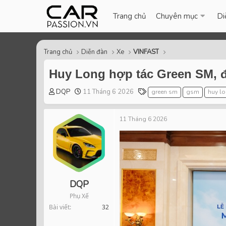
Trang chủ
Chuyên mục
Di
Trang chủ
Diễn đàn
Xe
VINFAST
Huy Long hợp tác Green SM, đầ
T
S
T
DQP
11 Tháng 6 2026
green sm
gsm
huy l
h
t
a
r
a
g
11 Tháng 6 2026
e
r
s
a
t
d
d
s
a
t
t
a
e
r
DQP
t
Phụ Xế
e
Bài viết
32
r