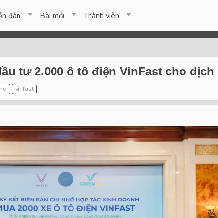
ễn đàn
Bài mới
Thành viên
u tư 2.000 ô tô điện VinFast cho dịch 
ong
vinfast