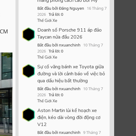
mang phong cách cao bồi Mỹ
Bắt đầu bởi Đăng Nguyen
16 Tháng 7
t
2026
Trả lời: 0
Thế Giới Xe
Doanh số Porsche 911 áp đảo
.HCM
Taycan nửa đầu 2026
Bắt đầu bởi nxuanchinh
10 Tháng 7
2026
Trả lời: 0
Thế Giới Xe
Sự cố văng bánh xe Toyota giữa
đường và lời cảnh báo về việc bỏ
qua dấu hiệu bất thường
Bắt đầu bởi nxuanchinh
10 Tháng 7
2026
Trả lời: 0
Thế Giới Xe
Aston Martin lùi kế hoạch xe
điện, kéo dài vòng đời động cơ
V12
Bắt đầu bởi nxuanchinh
9 Tháng 7