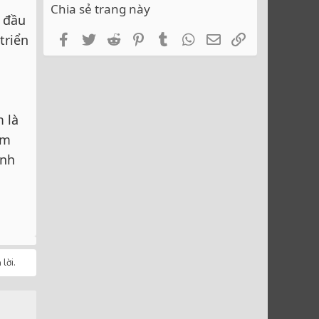
Chia sẻ trang này
g đầu
Facebook
Twitter
Reddit
Pinterest
Tumblr
WhatsApp
Email
Link
triển
 là
ăm
ĩnh
lời.