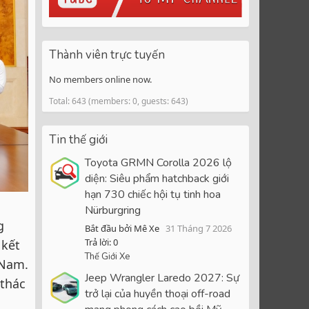
Thành viên trực tuyến
No members online now.
Total: 643 (members: 0, guests: 643)
Tin thế giới
Toyota GRMN Corolla 2026 lộ
diện: Siêu phẩm hatchback giới
hạn 730 chiếc hội tụ tinh hoa
Nürburgring
g
Bắt đầu bởi Mê Xe
31 Tháng 7 2026
Trả lời: 0
 kết
Thế Giới Xe
 Nam.
Jeep Wrangler Laredo 2027: Sự
 thác
trở lại của huyền thoại off-road