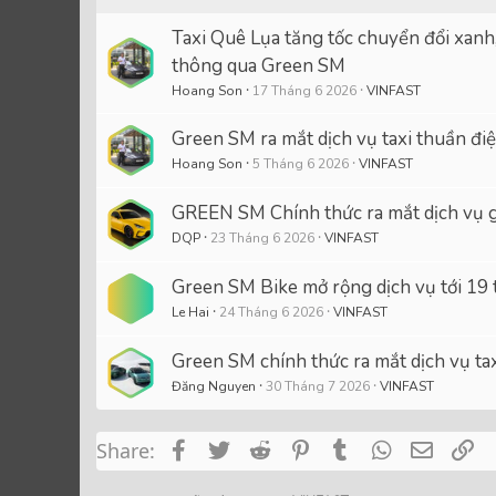
Taxi Quê Lụa tăng tốc chuyển đổi xanh
thông qua Green SM
Hoang Son
17 Tháng 6 2026
VINFAST
Green SM ra mắt dịch vụ taxi thuần đi
Hoang Son
5 Tháng 6 2026
VINFAST
GREEN SM Chính thức ra mắt dịch vụ gọ
DQP
23 Tháng 6 2026
VINFAST
Green SM Bike mở rộng dịch vụ tới 19 
Le Hai
24 Tháng 6 2026
VINFAST
Green SM chính thức ra mắt dịch vụ ta
Đăng Nguyen
30 Tháng 7 2026
VINFAST
Facebook
Twitter
Reddit
Pinterest
Tumblr
WhatsApp
Email
Li
Share: