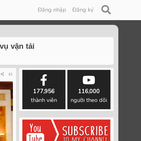
Đăng nhập
Đăng ký
vụ vận tải
#1
177,956
116,000
thành viên
người theo dõi