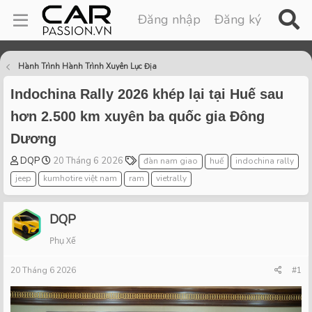
Đăng nhập
Đăng ký
Hành Trình Hành Trình Xuyên Lục Địa
Indochina Rally 2026 khép lại tại Huế sau
hơn 2.500 km xuyên ba quốc gia Đông
Dương
T
S
T
DQP
20 Tháng 6 2026
đàn nam giao
huế
indochina rally
h
t
a
jeep
kumhotire việt nam
ram
vietrally
r
a
g
e
r
s
a
t
DQP
d
d
Phụ Xế
s
a
t
t
20 Tháng 6 2026
a
e
#1
r
t