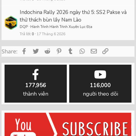
Indochina Rally 2026 ngày thứ 5: SS2 Pakse và
thử thách bùn lầy Nam Lào
DQP
Hành Trình Hành Trình Xuyên Lục Địa
Trả lời
0
17 Tháng 6 2026
Facebook
Twitter
Reddit
Pinterest
Tumblr
WhatsApp
Email
Link
Share:
177,956
116,000
thành viên
người theo dõi