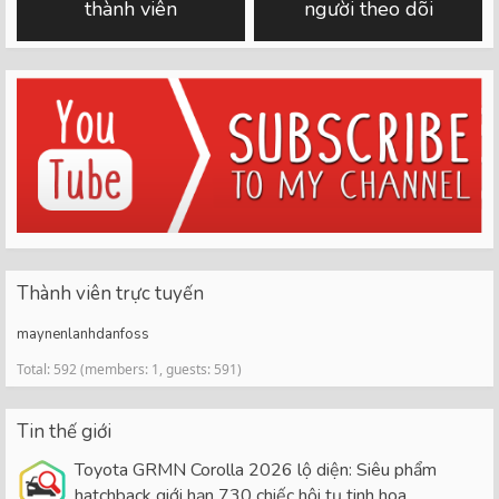
thành viên
người theo dõi
Thành viên trực tuyến
maynenlanhdanfoss
Total: 592 (members: 1, guests: 591)
Tin thế giới
Toyota GRMN Corolla 2026 lộ diện: Siêu phẩm
hatchback giới hạn 730 chiếc hội tụ tinh hoa