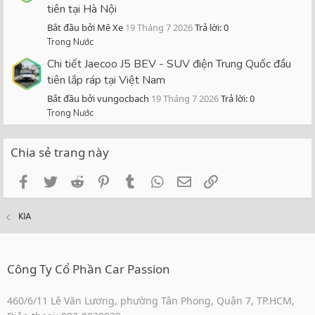
tiên tại Hà Nội
Bắt đầu bởi Mê Xe
19 Tháng 7 2026
Trả lời: 0
Trong Nước
Chi tiết Jaecoo J5 BEV - SUV điện Trung Quốc đầu
tiên lắp ráp tại Việt Nam
Bắt đầu bởi vungocbach
19 Tháng 7 2026
Trả lời: 0
Trong Nước
Chia sẻ trang này
Facebook
Twitter
Reddit
Pinterest
Tumblr
WhatsApp
Email
Link
KIA
Công Ty Cổ Phần Car Passion
460/6/11 Lê Văn Lương, phường Tân Phong, Quận 7, TP.HCM,