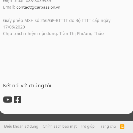
Điện thoại: 083-8039939
Email:
contact@carpassion.vn
Giấy phép MXH số 256/GP-BTTTT do Bộ TTTT cấp ngày
17/06/2020
Chịu trách nhiệm nội dung: Trần Thị Phương Thảo
Kết nối với chúng tôi
Điều khoản sử dụng
Chính sách bảo mật
Trợ giúp
Trang chủ
R
S