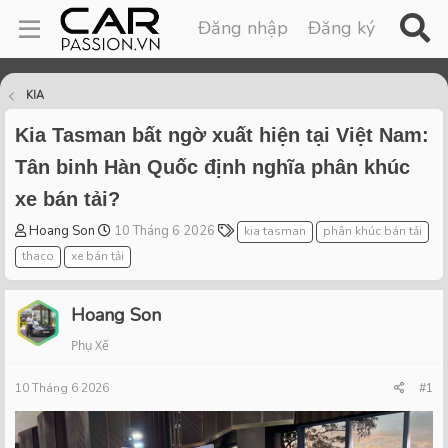
Đăng nhập
Đăng ký
KIA
Kia Tasman bất ngờ xuất hiện tại Việt Nam:
Tân binh Hàn Quốc định nghĩa phân khúc
xe bán tải?
T
S
T
Hoang Son
10 Tháng 6 2026
kia tasman
phân khúc bán tải
h
t
a
thaco
xe bán tải
r
a
g
e
r
s
a
t
Hoang Son
d
d
Phụ Xế
s
a
t
t
10 Tháng 6 2026
a
e
#1
r
t