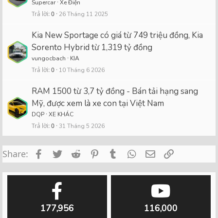
Supercar
Xe Điện
Trả lời
0
26 Tháng 11 2025
Kia New Sportage có giá từ 749 triệu đồng, Kia
Sorento Hybrid từ 1,319 tỷ đồng
vungocbach
KIA
Trả lời
0
10 Tháng 6 2026
RAM 1500 từ 3,7 tỷ đồng - Bán tải hạng sang
Mỹ, được xem là xe con tại Việt Nam
DQP
XE KHÁC
Trả lời
0
31 Tháng 5 2026
Facebook
Twitter
Reddit
Pinterest
Tumblr
WhatsApp
Email
Link
Share:
177,956
116,000