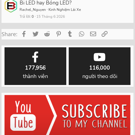
Bi LED hay Bóng LED?
Rachel_Nguyen
Kinh Nghiệm Lái Xe
Trả lời
0
15 Tháng 6 2026
Facebook
Twitter
Reddit
Pinterest
Tumblr
WhatsApp
Email
Link
Share:
177,956
116,000
thành viên
người theo dõi