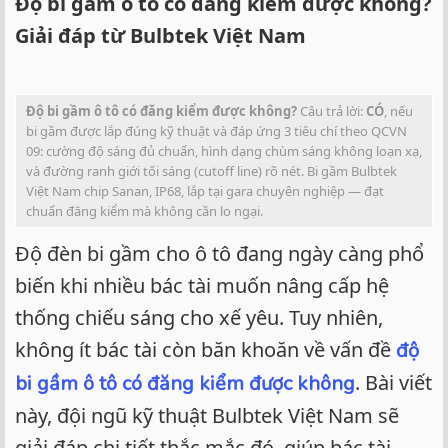
Độ bi gầm ô tô có đăng kiểm được không?
Giải đáp từ Bulbtek Việt Nam
Độ bi gầm ô tô có đăng kiểm được không?
Câu trả lời:
CÓ
, nếu
bi gầm được lắp đúng kỹ thuật và đáp ứng 3 tiêu chí theo QCVN
09: cường độ sáng đủ chuẩn, hình dạng chùm sáng không loạn xạ,
và đường ranh giới tối sáng (cutoff line) rõ nét. Bi gầm Bulbtek
Việt Nam chip Sanan, IP68, lắp tại gara chuyên nghiệp — đạt
chuẩn đăng kiểm mà không cần lo ngại.
Độ đèn bi gầm cho ô tô đang ngày càng phổ
biến khi nhiều bác tài muốn nâng cấp hệ
thống chiếu sáng cho xế yêu. Tuy nhiên,
không ít bác tài còn băn khoăn về vấn đề
độ
. Bài viết
bi gầm ô tô có đăng kiểm được không
này, đội ngũ kỹ thuật Bulbtek Việt Nam sẽ
giải đáp chi tiết thắc mắc đó, giúp bác tài