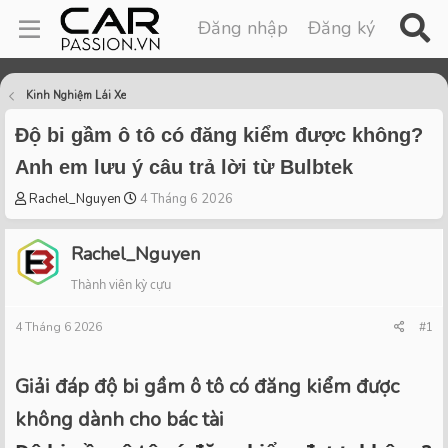
Đăng nhập
Đăng ký
Kinh Nghiệm Lái Xe
Độ bi gầm ô tô có đăng kiểm được không?
Anh em lưu ý câu trả lời từ Bulbtek
T
S
Rachel_Nguyen
4 Tháng 6 2026
h
t
r
a
Rachel_Nguyen
e
r
a
t
Thành viên kỳ cựu
d
d
s
a
4 Tháng 6 2026
#1
t
t
a
e
r
Giải đáp độ bi gầm ô tô có đăng kiểm được
t
không dành cho bác tài
e
r