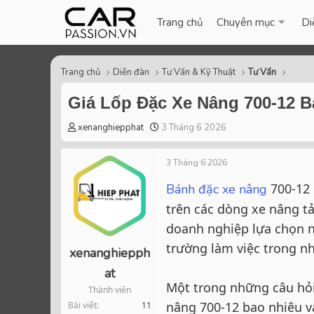
Trang chủ
Chuyên mục
Di
Trang chủ
Diễn đàn
Tư Vấn & Kỹ Thuật
Tư Vấn
Giá Lốp Đặc Xe Nâng 700-12 
T
S
xenanghiepphat
3 Tháng 6 2026
h
t
r
a
3 Tháng 6 2026
e
r
a
t
700-12 
Bánh đặc xe nâng
d
d
trên các dòng xe nâng tải
s
a
t
t
doanh nghiệp lựa chọn n
a
e
trường làm việc trong nh
xenanghiepph
r
t
at
e
Một trong những câu hỏi
Thành viên
r
nâng 700-12 bao nhiêu v
Bài viết
11