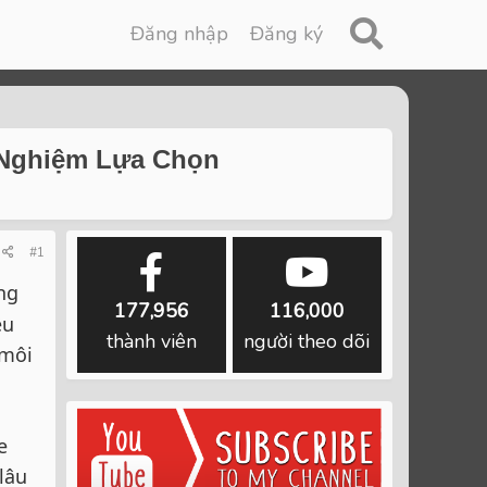
Đăng nhập
Đăng ký
 Nghiệm Lựa Chọn
#1
ng
177,956
116,000
ều
thành viên
người theo dõi
 môi
e
lâu