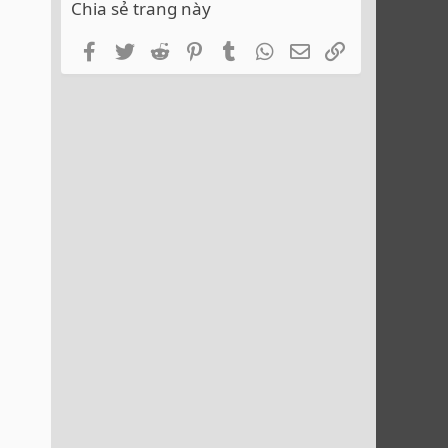
Chia sẻ trang này
Facebook
Twitter
Reddit
Pinterest
Tumblr
WhatsApp
Email
Link