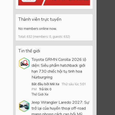
Thành viên trực tuyến
No members online now.
Total: 632 (members: 0, guests: 632)
Tin thế giới
Toyota GRMN Corolla 2026 lộ
diện: Siêu phẩm hatchback giới
hạn 730 chiếc hội tụ tinh hoa
Nürburgring
Bắt đầu bởi Mê Xe
Thứ sáu lúc 5:01
PM
Trả lời: 0
Thế Giới Xe
Jeep Wrangler Laredo 2027: Sự
trở lại của huyền thoại off-road
mang phong cách cao bồi Mỹ