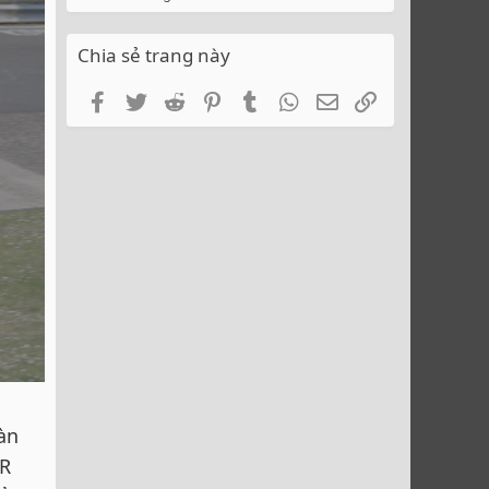
Chia sẻ trang này
Facebook
Twitter
Reddit
Pinterest
Tumblr
WhatsApp
Email
Link
àn
GR