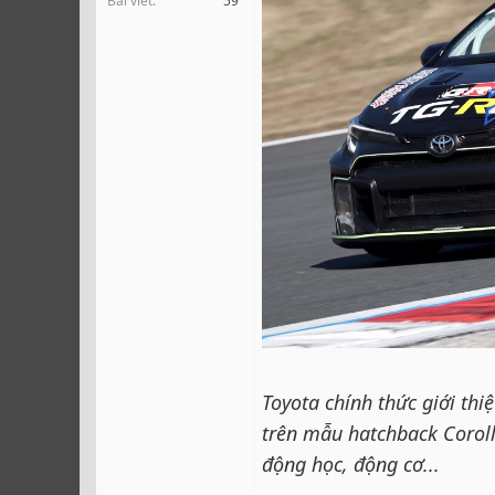
Bài viết
59
r
Toyota chính thức giới th
trên mẫu hatchback Coroll
động học, động cơ...