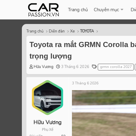
Trang chủ
Chuyên mục
Di
Trang chủ
Diễn đàn
Xe
TOYOTA
Toyota ra mắt GRMN Corolla bả
trọng lượng
T
S
T
Hữu Vương
3 Tháng 6 2026
grmn corolla 2027
h
t
a
r
a
g
3 Tháng 6 2026
e
r
s
a
t
d
d
s
a
t
t
a
e
r
Hữu Vương
t
Phụ Xế
e