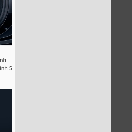
ánh
ỉnh 5