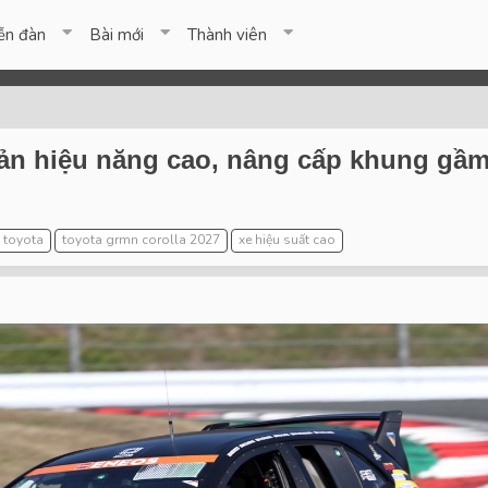
ễn đàn
Bài mới
Thành viên
n hiệu năng cao, nâng cấp khung gầm, 
toyota
toyota grmn corolla 2027
xe hiệu suất cao