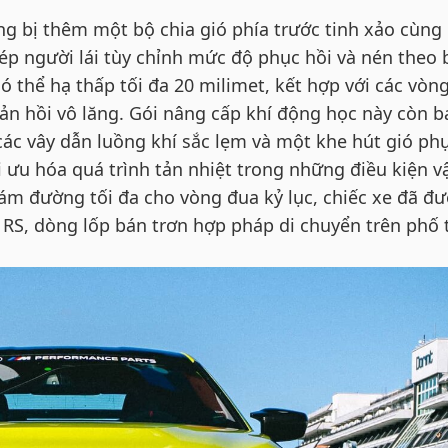
ng bị thêm một bộ chia gió phía trước tinh xảo cùng
hép người lái tùy chỉnh mức độ phục hồi và nén theo
thể hạ thấp tối đa 20 milimet, kết hợp với các vòng
n hồi vô lăng. Gói nâng cấp khí động học này còn b
các vây dẫn luồng khí sắc lẹm và một khe hút gió ph
 ưu hóa quá trình tản nhiệt trong những điều kiện v
m đường tối đa cho vòng đua kỷ lục, chiếc xe đã đ
o RS, dòng lốp bán trơn hợp pháp di chuyển trên phố