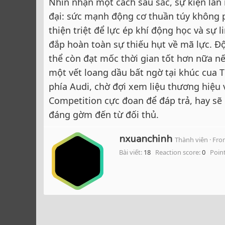
Nhìn nhận một cách sâu sắc, sự kiện lần n
đại: sức mạnh động cơ thuần túy không phả
thiện triệt để lực ép khí động học và sự 
đắp hoàn toàn sự thiếu hụt về mã lực. Độ
thể còn đạt mốc thời gian tốt hơn nữa nế
một vết loang dầu bất ngờ tại khúc cua T
phía Audi, chờ đợi xem liệu thương hiệu
Competition cực đoan để đáp trả, hay s
đáng gờm đến từ đối thủ.
W
nxuanchinh
Thành viên
·
Fr
r
Bài viết
18
Reaction score
0
Poin
i
t
t
e
n
b
y