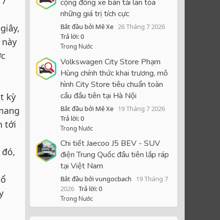
 7
cộng đồng xe bán tải lan tỏa
những giá trị tích cực
giây,
Bắt đầu bởi Mê Xe
26 Tháng 7 2026
Trả lời: 0
 này
Trong Nước
ớc
Volkswagen City Store Phạm
Hùng chính thức khai trương, mô
hình City Store tiêu chuẩn toàn
cầu đầu tiên tại Hà Nội
t kỳ
Bắt đầu bởi Mê Xe
19 Tháng 7 2026
 mang
Trả lời: 0
 tới
Trong Nước
Chi tiết Jaecoo J5 BEV - SUV
 đó,
điện Trung Quốc đầu tiên lắp ráp
tại Việt Nam
cổ
Bắt đầu bởi vungocbach
19 Tháng 7
2026
Trả lời: 0
y
Trong Nước