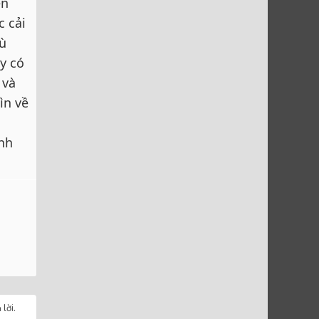
ện
c cải
bù
y có
 và
ìn về
nh
lời.