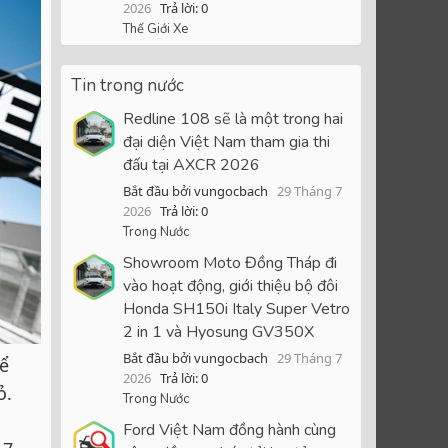
2026
Trả lời: 0
Thế Giới Xe
Tin trong nước
Redline 108 sẽ là một trong hai
đại diện Việt Nam tham gia thi
đấu tại AXCR 2026
Bắt đầu bởi vungocbach
29 Tháng 7
2026
Trả lời: 0
Trong Nước
Showroom Moto Đồng Tháp đi
vào hoạt động, giới thiệu bộ đôi
Honda SH150i Italy Super Vetro
2 in 1 và Hyosung GV350X
Bắt đầu bởi vungocbach
29 Tháng 7
hể
2026
Trả lời: 0
ỏ.
Trong Nước
Ford Việt Nam đồng hành cùng