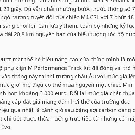
h hơn cả những đàn anh sừng sỏ như M3 CS Sedan với
út 29 giây. Dù vẫn phải nhường bước trước thông số 7
ngôi vương tuyệt đối của chiếc M4 CSL với 7 phút 18 
sáng chói lọi. Cần lưu ý thêm, toàn bộ những kỷ lục
a dài 20,8 km nguyên bản của biểu tượng tốc độ nư
 vượt mặt thế hệ hiệu năng cao của chính mình là mộ
bộ phụ kiện M Performance Track Kit đã đóng vai trò
vào tháng này tại thị trường châu Âu với mức giá lên
n mức giới mộ điệu có thể mua nguyên một chiếc Mini
nh hơn khoảng 3.000 euro. Đổi lại mức giá chát chúa
âng cấp đắt giá mang đậm hơi thở của trường đua
iệu quả nhất là cánh gió sau bằng sợi carbon dạng 
t chi tiết được thừa hưởng trực tiếp từ những cỗ má
 Evo.