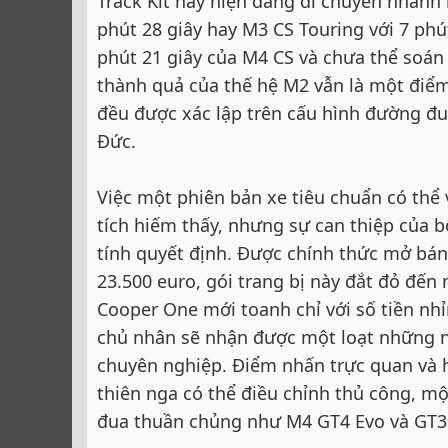
Track Kit này hiện đang di chuyển nhan
phút 28 giây hay M3 CS Touring với 7 ph
phút 21 giây của M4 CS và chưa thể soán 
thành quả của thế hệ M2 vẫn là một điểm 
đều được xác lập trên cấu hình đường đu
Đức.
Việc một phiên bản xe tiêu chuẩn có thể
tích hiếm thấy, nhưng sự can thiệp của 
tính quyết định. Được chính thức mở bán 
23.500 euro, gói trang bị này đắt đỏ đế
Cooper One mới toanh chỉ với số tiền nhỉ
chủ nhân sẽ nhận được một loạt những n
chuyên nghiệp. Điểm nhấn trực quan và h
thiên nga có thể điều chỉnh thủ công, mộ
đua thuần chủng như M4 GT4 Evo và GT3