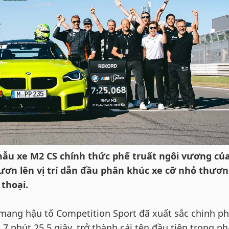
ẫu xe M2 CS chính thức phế truất ngôi vương của
ươn lên vị trí dẫn đầu phân khúc xe cỡ nhỏ thươ
thoại.
 mang hậu tố Competition Sport đã xuất sắc chinh p
 7 phút 25,5 giây, trở thành cái tên đầu tiên trong p