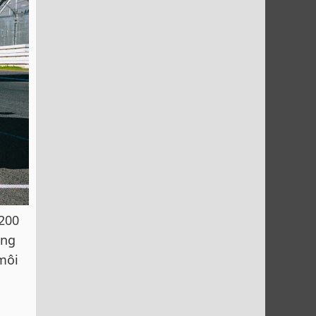
 200
ũng
môi