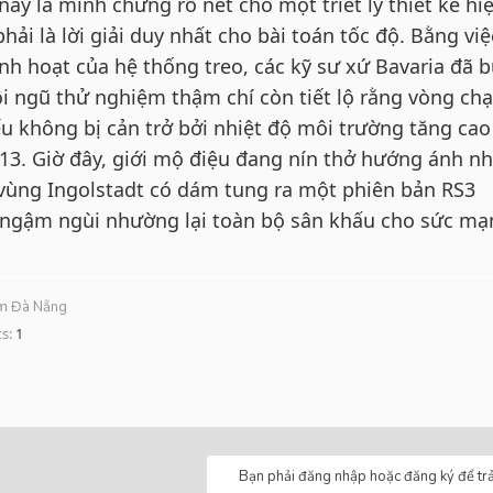
ày là minh chứng rõ nét cho một triết lý thiết kế hi
i là lời giải duy nhất cho bài toán tốc độ. Bằng việ
linh hoạt của hệ thống treo, các kỹ sư xứ Bavaria đã 
i ngũ thử nghiệm thậm chí còn tiết lộ rằng vòng chạ
u không bị cản trở bởi nhiệt độ môi trường tăng cao
13. Giờ đây, giới mộ điệu đang nín thở hướng ánh nh
 vùng Ingolstadt có dám tung ra một phiên bản RS3
ẽ ngậm ngùi nhường lại toàn bộ sân khấu cho sức mạ
om
Đà Nẵng
ts
1
Bạn phải đăng nhập hoặc đăng ký để trả 