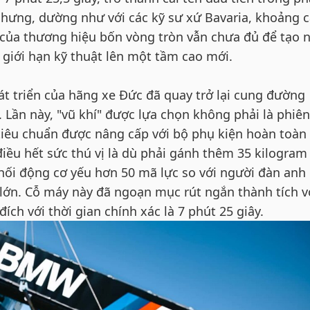
 nhưng, dường như với các kỹ sư xứ Bavaria, khoảng 
 của thương hiệu bốn vòng tròn vẫn chưa đủ để tạo 
 giới hạn kỹ thuật lên một tầm cao mới.
át triển của hãng xe Đức đã quay trở lại cung đường
 Lần này, "vũ khí" được lựa chọn không phải là phiê
tiêu chuẩn được nâng cấp với bộ phụ kiện hoàn toàn
iều hết sức thú vị là dù phải gánh thêm 35 kilogram
ối động cơ yếu hơn 50 mã lực so với người đàn anh 
 lớn. Cỗ máy này đã ngoạn mục rút ngắn thành tích 
ch với thời gian chính xác là 7 phút 25 giây.