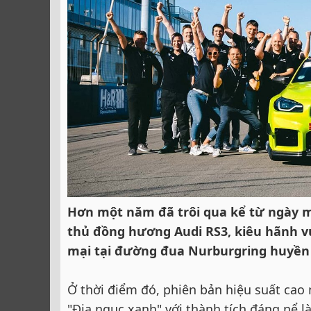
Hơn một năm đã trôi qua kể từ ngày m
thủ đồng hương Audi RS3, kiêu hãnh v
mại tại đường đua Nurburgring huyền 
Ở thời điểm đó, phiên bản hiệu suất cao
"Địa ngục xanh" với thành tích đáng nể là