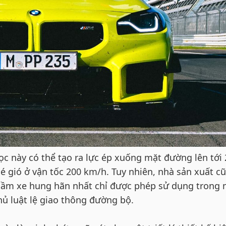
ọc này có thể tạo ra lực ép xuống mặt đường lên tới
 xé gió ở vận tốc 200 km/h. Tuy nhiên, nhà sản xuất c
 gầm xe hung hãn nhất chỉ được phép sử dụng trong 
ủ luật lệ giao thông đường bộ.