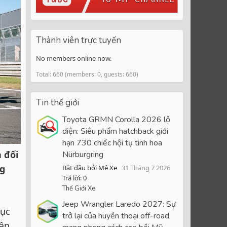
Thành viên trực tuyến
No members online now.
Total: 660 (members: 0, guests: 660)
Tin thế giới
Toyota GRMN Corolla 2026 lộ
diện: Siêu phẩm hatchback giới
hạn 730 chiếc hội tụ tinh hoa
 đối
Nürburgring
ng
Bắt đầu bởi Mê Xe
31 Tháng 7 2026
Trả lời: 0
Thế Giới Xe
Jeep Wrangler Laredo 2027: Sự
hục
trở lại của huyền thoại off-road
hân