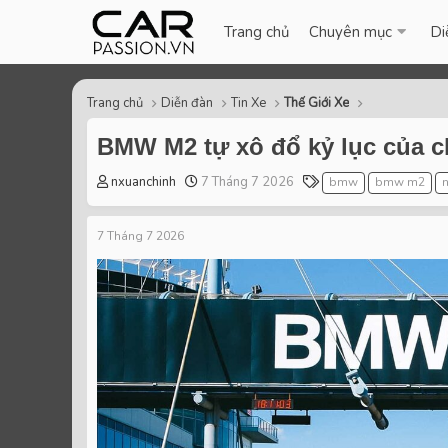
Trang chủ
Chuyên mục
Di
Trang chủ
Diễn đàn
Tin Xe
Thế Giới Xe
BMW M2 tự xô đổ kỷ lục của c
T
S
T
nxuanchinh
7 Tháng 7 2026
bmw
bmw m2
h
t
a
r
a
g
7 Tháng 7 2026
e
r
s
a
t
d
d
s
a
t
t
a
e
r
t
e
r