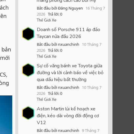
mang phong cách cao bồi Mỹ
cách
Bắt đầu bởi Đăng Nguyen
16 Tháng 7
2026
Trả lời: 0
nên
Thế Giới Xe
Doanh số Porsche 911 áp đảo
Taycan nửa đầu 2026
Bắt đầu bởi nxuanchinh
10 Tháng 7
n bản
2026
Trả lời: 0
Thế Giới Xe
 mới
Sự cố văng bánh xe Toyota giữa
đường và lời cảnh báo về việc bỏ
CS,
qua dấu hiệu bất thường
vòng
Bắt đầu bởi nxuanchinh
10 Tháng 7
2026
Trả lời: 0
Thế Giới Xe
Aston Martin lùi kế hoạch xe
điện, kéo dài vòng đời động cơ
V12
Bắt đầu bởi nxuanchinh
9 Tháng 7