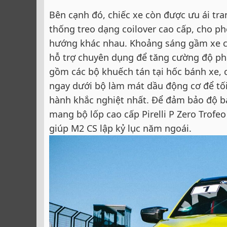
Bên cạnh đó, chiếc xe còn được ưu ái tra
thống treo dạng coilover cao cấp, cho p
hướng khác nhau. Khoảng sáng gầm xe có 
hỗ trợ chuyên dụng để tăng cường độ phả
gồm các bộ khuếch tán tại hốc bánh xe, 
ngay dưới bộ làm mát dầu động cơ để tối
hành khắc nghiệt nhất. Để đảm bảo độ bá
mang bộ lốp cao cấp Pirelli P Zero Trofe
giúp M2 CS lập kỷ lục năm ngoái.