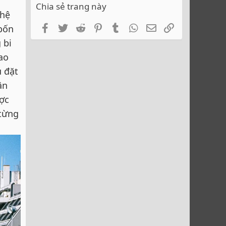
Chia sẻ trang này
 hệ
Facebook
Twitter
Reddit
Pinterest
Tumblr
WhatsApp
Email
Link
 bốn
 bi
ao
ụ đặt
ận
ược
 từng