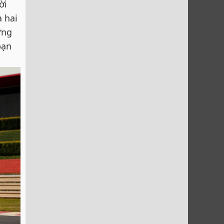
ời
a hai
ững
bạn