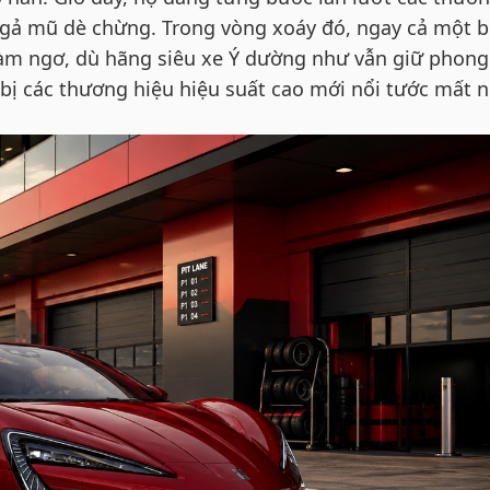
 ngả mũ dè chừng. Trong vòng xoáy đó, ngay cả một b
làm ngơ, dù hãng siêu xe Ý dường như vẫn giữ phong
 bị các thương hiệu hiệu suất cao mới nổi tước mất n