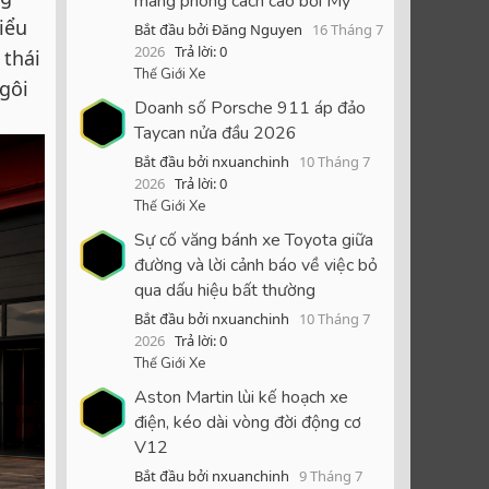
mang phong cách cao bồi Mỹ
iểu
Bắt đầu bởi Đăng Nguyen
16 Tháng 7
2026
Trả lời: 0
 thái
Thế Giới Xe
gôi
Doanh số Porsche 911 áp đảo
Taycan nửa đầu 2026
Bắt đầu bởi nxuanchinh
10 Tháng 7
2026
Trả lời: 0
Thế Giới Xe
Sự cố văng bánh xe Toyota giữa
đường và lời cảnh báo về việc bỏ
qua dấu hiệu bất thường
Bắt đầu bởi nxuanchinh
10 Tháng 7
2026
Trả lời: 0
Thế Giới Xe
Aston Martin lùi kế hoạch xe
điện, kéo dài vòng đời động cơ
V12
Bắt đầu bởi nxuanchinh
9 Tháng 7