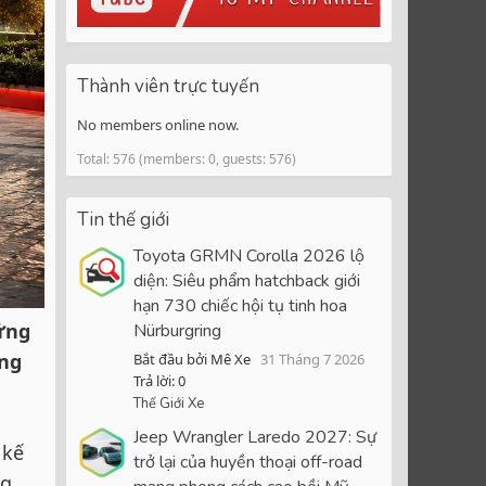
Thành viên trực tuyến
No members online now.
Total: 576 (members: 0, guests: 576)
Tin thế giới
Toyota GRMN Corolla 2026 lộ
diện: Siêu phẩm hatchback giới
hạn 730 chiếc hội tụ tinh hoa
ững
Nürburgring
ông
Bắt đầu bởi Mê Xe
31 Tháng 7 2026
Trả lời: 0
Thế Giới Xe
Jeep Wrangler Laredo 2027: Sự
 kế
trở lại của huyền thoại off-road
ng