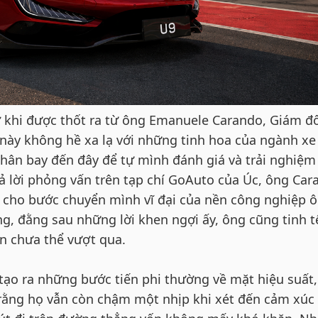
 khi được thốt ra từ ông Emanuele Carando, Giám đ
c này không hề xa lạ với những tinh hoa của ngành xe
hân bay đến đây để tự mình đánh giá và trải nghiệm
 lời phỏng vấn trên tạp chí GoAuto của Úc, ông Car
 cho bước chuyển mình vĩ đại của nền công nghiệp ô
g, đằng sau những lời khen ngợi ấy, ông cũng tinh t
ẫn chưa thể vượt qua.
tạo ra những bước tiến phi thường về mặt hiệu suất,
o rằng họ vẫn còn chậm một nhịp khi xét đến cảm xúc