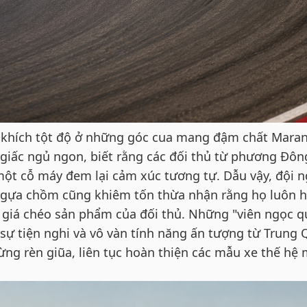
n khích tột độ ở những góc cua mang đậm chất Maran
 giấc ngủ ngon, biết rằng các đối thủ từ phương Đôn
ột cỗ máy đem lại cảm xúc tương tự. Dẫu vậy, đội 
ngựa chồm cũng khiêm tốn thừa nhận rằng họ luôn 
 giá chéo sản phẩm của đối thủ. Những "viên ngọc q
ự tiện nghi và vô vàn tính năng ấn tượng từ Trung 
gừng rèn giũa, liên tục hoàn thiện các mẫu xe thế hệ 