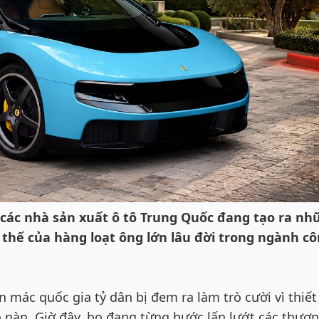
các nhà sản xuất ô tô Trung Quốc đang tạo ra nh
 thế của hàng loạt ông lớn lâu đời trong ngành c
 mác quốc gia tỷ dân bị đem ra làm trò cười vì thiết
o nàn. Giờ đây, họ đang từng bước lấn lướt các thươ