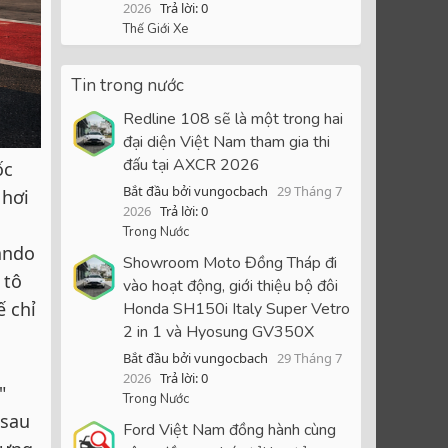
2026
Trả lời: 0
Thế Giới Xe
Tin trong nước
Redline 108 sẽ là một trong hai
đại diện Việt Nam tham gia thi
đấu tại AXCR 2026
ốc
Bắt đầu bởi vungocbach
29 Tháng 7
 hơi
2026
Trả lời: 0
Trong Nước
ando
Showroom Moto Đồng Tháp đi
 tô
vào hoạt động, giới thiệu bộ đôi
ế chỉ
Honda SH150i Italy Super Vetro
2 in 1 và Hyosung GV350X
Bắt đầu bởi vungocbach
29 Tháng 7
2026
Trả lời: 0
"
Trong Nước
 sau
Ford Việt Nam đồng hành cùng