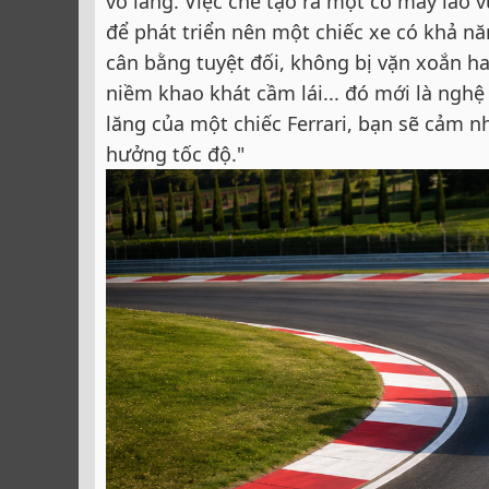
vô lăng. Việc chế tạo ra một cỗ máy lao
để phát triển nên một chiếc xe có khả n
cân bằng tuyệt đối, không bị vặn xoắn ha
niềm khao khát cầm lái... đó mới là nghệ
lăng của một chiếc Ferrari, bạn sẽ cảm n
hưởng tốc độ."