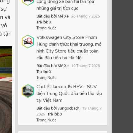
hưng
cộng đồng xe bán tải lan tỏa
 sự
những giá trị tích cực
in và
Bắt đầu bởi Mê Xe
26 Tháng 7 2026
Trả lời: 0
 vô
Trong Nước
à tận
Volkswagen City Store Phạm
Hùng chính thức khai trương, mô
hình City Store tiêu chuẩn toàn
cầu đầu tiên tại Hà Nội
Bắt đầu bởi Mê Xe
19 Tháng 7 2026
Trả lời: 0
Trong Nước
Chi tiết Jaecoo J5 BEV - SUV
điện Trung Quốc đầu tiên lắp ráp
tại Việt Nam
Bắt đầu bởi vungocbach
19 Tháng 7
2026
Trả lời: 0
Trong Nước