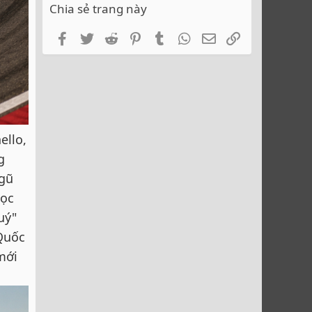
Chia sẻ trang này
Facebook
Twitter
Reddit
Pinterest
Tumblr
WhatsApp
Email
Link
ello,
g
ngũ
học
uý"
Quốc
mới