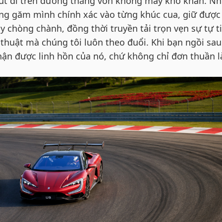
 vút đi trên đường thẳng vốn không mấy khó khăn. N
ăng găm mình chính xác vào từng khúc cua, giữ được
y chòng chành, đồng thời truyền tải trọn vẹn sự tự t
 thuật mà chúng tôi luôn theo đuổi. Khi bạn ngồi sau
hận được linh hồn của nó, chứ không chỉ đơn thuần l