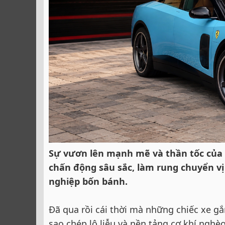
Sự vươn lên mạnh mẽ và thần tốc của 
chấn động sâu sắc, làm rung chuyển vị
nghiệp bốn bánh.
Đã qua rồi cái thời mà những chiếc xe gắn
sao chép lộ liễu và nền tảng cơ khí nghè